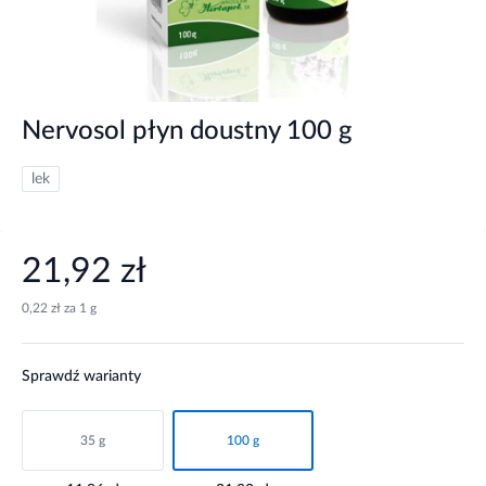
Nervosol płyn doustny 100 g
lek
21,92 zł
0,22 zł za 1 g
Sprawdź warianty
35 g
100 g