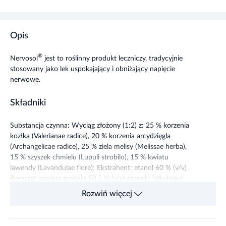
Opis
®
Nervosol
jest to roślinny produkt leczniczy, tradycyjnie
stosowany jako lek uspokajający i obniżający napięcie
nerwowe.
Składniki
Substancja czynna: Wyciąg złożony (1:2) z: 25 % korzenia
kozłka (Valerianae radice), 20 % korzenia arcydzięgla
(Archangelicae radice), 25 % ziela melisy (Melissae herba),
15 % szyszek chmielu (Lupuli strobilo), 15 % kwiatu
lawendy (Lavandulae flore); Ekstrahent: etanol 60 % (v/v)
Preparat zawiera średnio 53,5 % (v/v) etanolu (alkoholu),
tzn. ok. 2,16 g na dawkę.
Rozwiń więcej
Dawkowanie