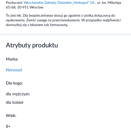
Producent:
Wrocławskie Zakłady Zielarskie „Herbapol” SA
, ul. św. Mikołaja
Dorośli i młodzież powyżej 14. roku życia: doustnie 5 ml
65/68, 50-951 Wrocław
(1 łyżeczka) leku 3 razy dziennie. W przypadku trudności
To jest lek. Dla bezpieczeństwa stosuj go zgodnie z ulotką dołączoną do
w zasypianiu: dodatkowo jedna dawka 5 – 10 ml (1-2
opakowania. Zwróć uwagę na przeciwwskazania. W przypadku wątpliwości
łyżeczki) w czasie 30 – 60 minut przed udaniem się na
skonsultuj się z lekarzem lub farmaceutą.
spoczynek, z wcześniejszą dawką podczas kolacji (jeśli
konieczne).
Atrybuty produktu
Działanie
Marka:
Wskazaniami jest bezsenność, stany pobudzenia,
wyczerpanie nerwowe, zaburzenia związane z okresem
Nervosol
pokwitania i przekwitania. Preparat pochodzenia
roślinnego o skojarzonym działaniu składników:
Dla kogo:
uspokajającym i obniżającym nadmierną pobudliwość
nerwową oraz przeciwskurczowym.
dla mężczyzn
dla kobiet
Wskazania
Wiek:
Nervosol jest to roślinny produkt leczniczy, tradycyjnie
stosowany jako lek uspokajający i obniżający napięcie
8+