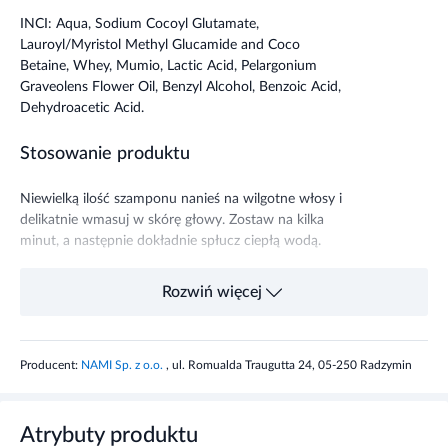
INCI: Aqua, Sodium Cocoyl Glutamate,
Lauroyl/Myristol Methyl Glucamide and Coco
Betaine, Whey, Mumio, Lactic Acid, Pelargonium
Graveolens Flower Oil, Benzyl Alcohol, Benzoic Acid,
Dehydroacetic Acid.
Stosowanie produktu
Niewielką ilość szamponu nanieś na wilgotne włosy i
delikatnie wmasuj w skórę głowy. Zostaw na kilka
minut, a następnie dokładnie spłucz ciepłą wodą.
Informacje o bezpieczeństwie
Rozwiń więcej
Unikać kontaktu z oczami. Nie stosować w
przypadku uczulenia na którykolwiek składnik
Producent:
NAMI Sp. z o.o.
, ul. Romualda Traugutta 24, 05-250 Radzymin
produktu.
Atrybuty produktu