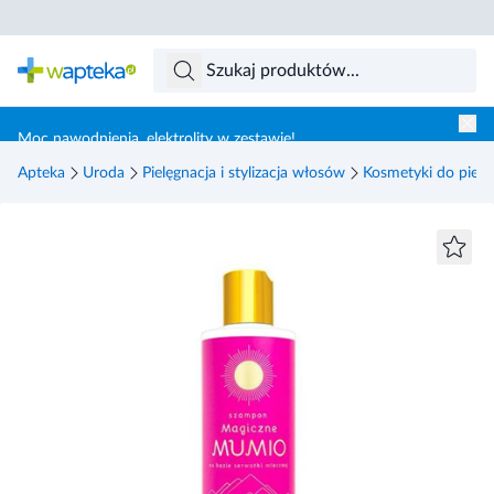
Skocz do treści głównej
Moc nawodnienia, elektrolity w zestawie!
Apteka
Uroda
Pielęgnacja i stylizacja włosów
Kosmetyki do pielę