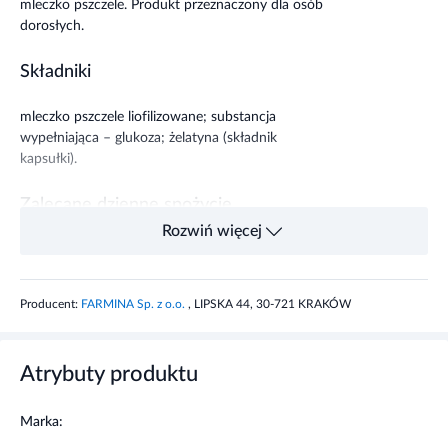
Składniki
mleczko pszczele liofilizowane; substancja
wypełniająca – glukoza; żelatyna (składnik
kapsułki).
Zalecane dzienne spożycie
Rozwiń więcej
Dziennie stosuj od 1 do 2 kapsułek na czczo.
Popij obficie wodą.
Producent:
FARMINA Sp. z o.o.
, LIPSKA 44, 30-721 KRAKÓW
Masa netto
10,43 g
Atrybuty produktu
Ostrzeżenia dotyczące
Marka:
bezpieczeństwa
Farmina
Nie stosować u osób uczulonych na produkty
pochodzenia pszczelego.
Dla kogo: