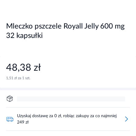
Mleczko pszczele Royall Jelly 600 mg
32 kapsułki
48,38 zł
1,51 zł za 1 szt.
Uzyskaj dostawę za 0 zł, robiąc zakupy za co najmniej
249 zł
Zaloguj się i zrób zakupy za co najmniej 199 zł, aby uzyskać
dostawę za 0 zł