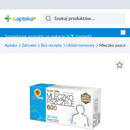
Skocz do treści głównej
Sprawdzone produkty na wakacje 🌞🌴 Sprawdź!
Apteka
Zdrowie
Bez recepty
Układ nerwowy
Mleczko pszczele