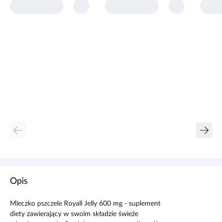
Opis
Mleczko pszczele Royall Jelly 600 mg - suplement
diety zawierający w swoim składzie świeże
mleczko pszczele. Produkt przeznaczony dla osób
dorosłych.