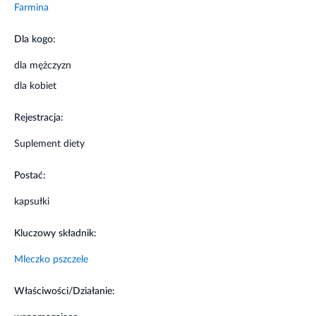
dla mężczyzn
Nie należy przekraczać zalecanej dziennej
porcji
dla kobiet
Suplement diety nie może być stosowany jako
substytut (zamiennik) zróżnicowanej diety.
Rejestracja:
Suplement diety jest środkiem spożywczym,
którego celem jest uzupełnienie normalnej
Suplement diety
diety. Suplement diety nie ma właściwości
leczniczych.
Postać:
Dla utrzymania prawidłowego stanu zdrowia
należy stosować zróżnicowaną dietę i
kapsułki
prowadzić zdrowy tryb życia
Przechowywać w temperaturze pokojowej
Kluczowy składnik:
Przechowywać w sposób niedostępny dla
małych dzieci
Mleczko pszczele
Właściwości/Działanie:
wspomagające