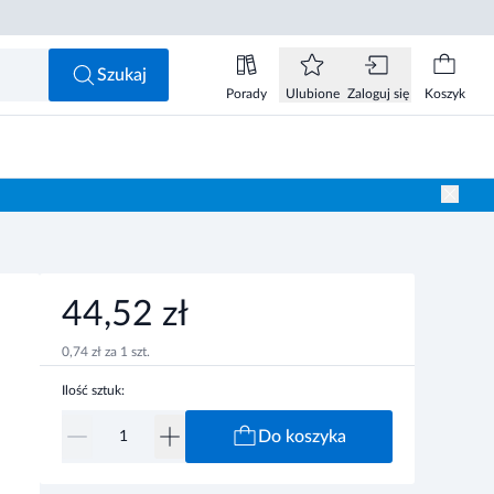
44,52 zł
Do koszyka
Szukaj
Porady
Ulubione
Zaloguj się
Koszyk
44,52 zł
0,74 zł za 1 szt.
Ilość sztuk:
Do koszyka