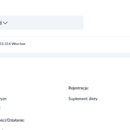
j
, 53-314 Wrocław
ia. Nie stosować w przypadku nadwrażliwości,
winien być spożywany przez dzieci. Kobiety w
owinny zgłosić się do lekarza.
:
Rejestracja:
zyzn
Suplement diety
t
ści/Działanie:
ające