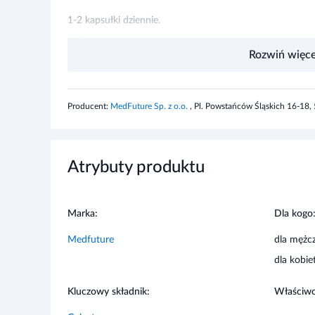
Masa netto
Rozwiń więce
37,5 g
Producent:
MedFuture Sp. z o.o.
, Pl. Powstańców Śląskich 16-18
Ostrzeżenia dotyczące bezpieczeństwa
Nie przekraczać zalecanej porcji do spożycia w ciągu dn
uczulenia na składniki produktu. Suplement diety nie po
Atrybuty produktu
ciąży i karmiące przed zastosowaniem suplementu diety, p
Marka:
Dla kogo
Medfuture
dla mężc
dla kobie
Kluczowy składnik:
Właściwo
Colostrum
wspomag