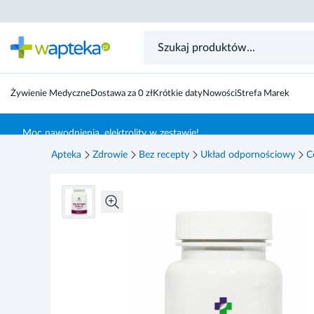
MedFuture Colostrum Immune 60 kapsułek
Żywienie Medyczne
Dostawa za 0 zł
Krótkie daty
Nowości
Strefa Marek
Skocz do treści głównej
Moc nawodnienia, elektrolity w zestawie!
Apteka
Zdrowie
Bez recepty
Układ odpornościowy
C