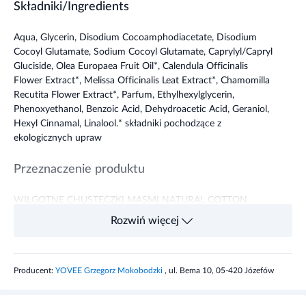
Składniki/Ingredients
Aqua, Glycerin, Disodium Cocoamphodiacetate, Disodium
Cocoyl Glutamate, Sodium Cocoyl Glutamate, Caprylyl/Capryl
Gluciside, Olea Europaea Fruit Oil*, Calendula Officinalis
Flower Extract*, Melissa Officinalis Leat Extract*, Chamomilla
Recutita Flower Extract*, Parfum, Ethylhexylglycerin,
Phenoxyethanol, Benzoic Acid, Dehydroacetic Acid, Geraniol,
Hexyl Cinnamal, Linalool.* składniki pochodzące z
ekologicznych upraw
Przeznaczenie produktu
WILGOTNE CHUSTECZKI MASMI NATURAL COTTON
nawilżone płynem o szczególnie delikatnej formule.
Rozwiń więcej
Wykonane z organicznej bawełny, nie zawierają alkoholu,
parabenów i sztucznych substancji zapachowych, produkt
testowany dermatologicznie, o przyjaznym pH 4,5. Chusteczki
Producent:
YOVEE Grzegorz Mokobodzki
, ul. Bema 10, 05-420 Józefów
zawierają wyciągi roślinne z nagietka, melisy, oliwę z oliwek,
Bisabolol – aktywny czynnik pozyskiwany z rumianku
lekarskiego o bardzo silnych właściwościach kojących,