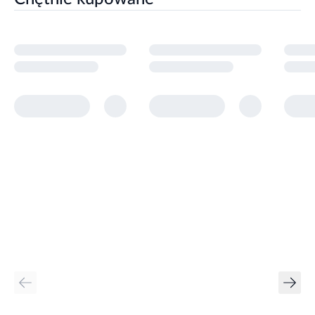
Stosowanie produktu
Idealne do delikatnego mycia i pielęgnacji zewnętrznych
obszarów strefy intymnej.
Informacje o bezpieczeństwie
Nie stosować w przypadku uczulenia na którykolwiek składnik
produktu. Przechowywać w sposób niedostępny dla dzieci.