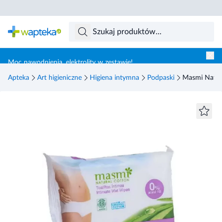
Skocz do treści głównej
Moc nawodnienia, elektrolity w zestawie!
Apteka
Art higieniczne
Higiena intymna
Podpaski
Masmi Natura