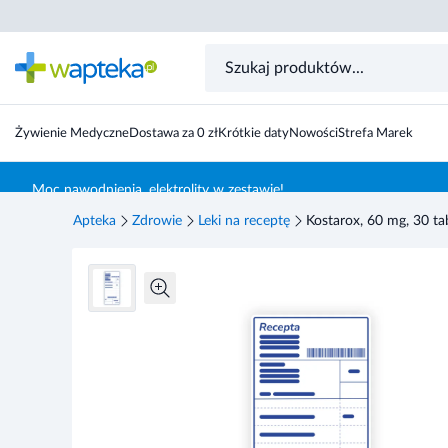
Żywienie Medyczne
Dostawa za 0 zł
Krótkie daty
Nowości
Strefa Marek
Skocz do treści głównej
Moc nawodnienia, elektrolity w zestawie!
Apteka
Zdrowie
Leki na receptę
Kostarox, 60 mg, 30 t