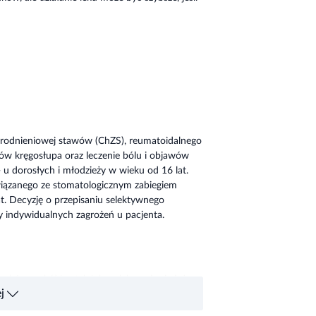
rodnieniowej stawów (ChZS), reumatoidalnego
ów kręgosłupa oraz leczenie bólu i objawów
u dorosłych i młodzieży w wieku od 16 lat.
wiązanego ze stomatologicznym zabiegiem
at. Decyzję o przepisaniu selektywnego
 indywidualnych zagrożeń u pacjenta.
rzęków wokół kostek lub zwiększenie się już
j
o objawy zaburzeń czynności wątroby; • ciężki
zabarwienia stolca; • reakcja nadwrażliwości,