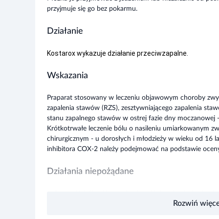
przyjmuje się go bez pokarmu.
Działanie
Kostarox wykazuje działanie przeciwzapalne.
Wskazania
Praparat stosowany w leczeniu objawowym choroby zwy
zapalenia stawów (RZS), zesztywniającego zapalenia staw
stanu zapalnego stawów w ostrej fazie dny moczanowej - 
Krótkotrwałe leczenie bólu o nasileniu umiarkowanym z
chirurgicznym - u dorosłych i młodzieży w wieku od 16 l
inhibitora COX-2 należy podejmować na podstawie oceny
Działania niepożądane
• duszność, ból w klatce piersiowej lub pojawienie się ob
Rozwiń więce
istniejących; • zażółcenie skóry i oczu (żółtaczka) - są t
lub nieprzerwany ból żołądka lub pojawienie się czarnego 