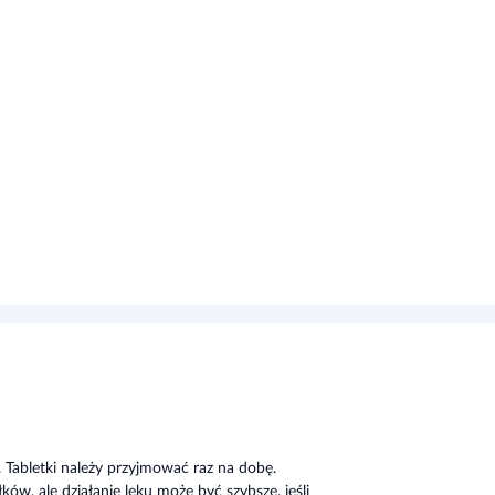
 Tabletki należy przyjmować raz na dobę.
ów, ale działanie leku może być szybsze, jeśli