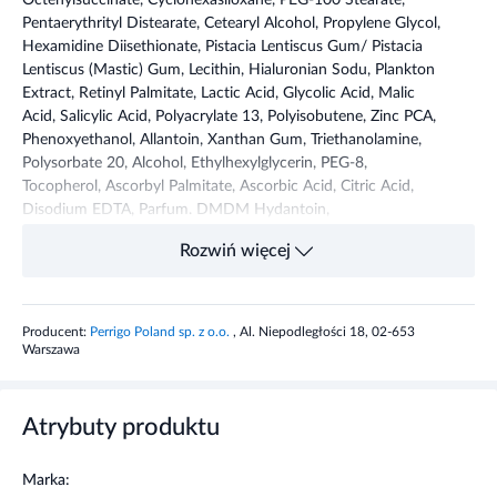
Octenylsuccinate, Cyclohexasiloxane, PEG-100 Stearate,
Pentaerythrityl Distearate, Cetearyl Alcohol, Propylene Glycol,
Hexamidine Diisethionate, Pistacia Lentiscus Gum/ Pistacia
Lentiscus (Mastic) Gum, Lecithin, Hialuronian Sodu, Plankton
Extract, Retinyl Palmitate, Lactic Acid, Glycolic Acid, Malic
Acid, Salicylic Acid, Polyacrylate 13, Polyisobutene, Zinc PCA,
Phenoxyethanol, Allantoin, Xanthan Gum, Triethanolamine,
Polysorbate 20, Alcohol, Ethylhexylglycerin, PEG-8,
Tocopherol, Ascorbyl Palmitate, Ascorbic Acid, Citric Acid,
Disodium EDTA, Parfum. DMDM Hydantoin,
Methylchloroisothia-zolinone, Methylisothiazolinone.
Rozwiń więcej
Przeznaczenie produktu
Producent:
Perrigo Poland sp. z o.o.
, Al. Niepodległości 18, 02-653
Iwostin Purritin Aktywny krem na dzień eliminujący
Warszawa
niedoskonałości to kosmetyk przeznaczony do codziennej
pielęgnacji skóry mieszanej, tłustej i trądzikowej.
Atrybuty produktu
Stosowanie produktu
Marka:
Iwostin Purritin Aktywny krem na dzień eliminujący