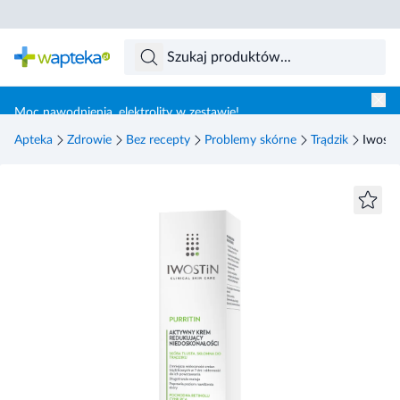
Skocz do treści głównej
Moc nawodnienia, elektrolity w zestawie!
Apteka
Zdrowie
Bez recepty
Problemy skórne
Trądzik
Iwosti