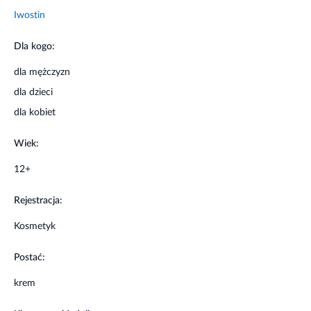
niedoskonałości należy nakładać codziennie rano i/lub
Iwostin
wieczorem na oczyszczoną skórę twarzy, szyi i dekoltu.
Dla kogo:
Informacje o bezpieczeństwie
dla mężczyzn
Unikać kontaktu z oczami. Nie stosować w przypadku
dla dzieci
uczulenia na którykolwiek składnik produktu.
dla kobiet
Wiek:
12+
Rejestracja:
Kosmetyk
Postać:
krem