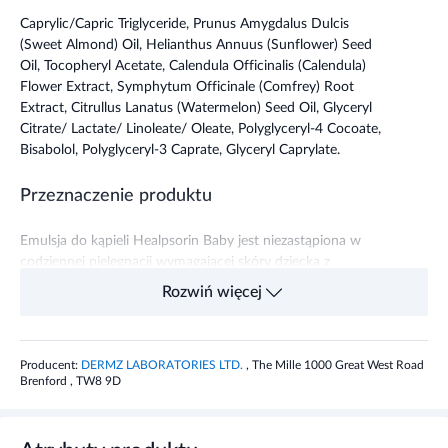
Caprylic/Capric Triglyceride, Prunus Amygdalus Dulcis
(Sweet Almond) Oil, Helianthus Annuus (Sunflower) Seed
Oil, Tocopheryl Acetate, Calendula Officinalis (Calendula)
Flower Extract, Symphytum Officinale (Comfrey) Root
Extract, Citrullus Lanatus (Watermelon) Seed Oil, Glyceryl
Citrate/ Lactate/ Linoleate/ Oleate, Polyglyceryl-4 Cocoate,
Bisabolol, Polyglyceryl-3 Caprate, Glyceryl Caprylate.
Przeznaczenie produktu
Emulsja do kąpieli Healpsorin Baby jest niezastąpiona w
codziennej pielęgnacji wymagającej skóry dziecka z
łojotokowym zapaleniem skóry lub ciemieniuchą.
Rozwiń więcej
Właściwości produktu
Producent:
DERMZ LABORATORIES LTD.
, The Mille 1000 Great West Road
Pomaga w utrzymaniu i kontrolowaniu prawidłowej
Brenford , TW8 9D
mikroflory skóry głowy zmiękcza łuski pokrywające skórę,
ułatwiając ich usuwanie wspomaga optymalne działanie
bariery skórnej uelastycznia naskórek i poprawia jego