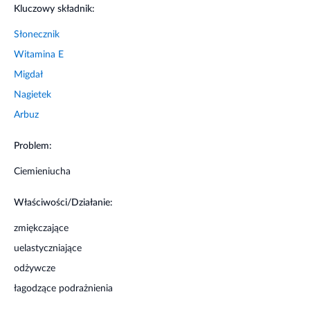
Kluczowy składnik:
się z lekarzem, jeśli schorzenie występuje na dużej
powierzchni ciała. Trzymać z dala od dzieci.
Słonecznik
Witamina E
Migdał
Nagietek
Arbuz
Problem:
Ciemieniucha
Właściwości/Działanie:
zmiękczające
uelastyczniające
odżywcze
łagodzące podrażnienia