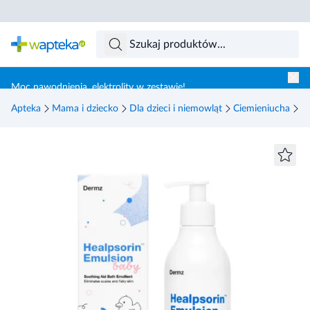
Skocz do treści głównej
Moc nawodnienia, elektrolity w zestawie!
Apteka
Mama i dziecko
Dla dzieci i niemowląt
Ciemieniucha
H