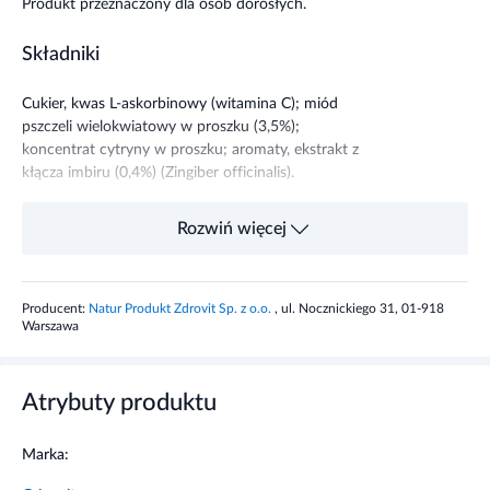
Produkt przeznaczony dla osób dorosłych.
Składniki
Cukier, kwas L-askorbinowy (witamina C); miód
pszczeli wielokwiatowy w proszku (3,5%);
koncentrat cytryny w proszku; aromaty, ekstrakt z
kłącza imbiru (0,4%) (Zingiber officinalis).
Właściwości składników
Rozwiń więcej
Imbir wspiera prawidłowe funkcjonowanie dróg
oddechowych oraz wspomaga układ
Producent:
Natur Produkt Zdrovit Sp. z o.o.
, ul. Nocznickiego 31, 01-918
odpornościowy.
Warszawa
Witamina C wspiera prawidłowe funkcjonowanie
układu odpornościowego oraz wspiera w ochronie
Atrybuty produktu
komórek przed stresem oksydacyjnym.
Marka:
Zalecane dzienne spożycie