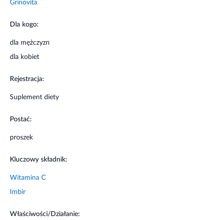
Grinovita
Zalecana 1 saszetka dziennie.
Dla kogo:
Masa netto
dla mężczyzn
100 g
dla kobiet
Ostrzeżenia dotyczące bezpieczeństwa
Rejestracja:
Suplement diety
Nie stosować w przypadku nadwrażliwości na
którykolwiek składnik suplementu.
Postać:
proszek
Kluczowy składnik:
Witamina C
Imbir
Właściwości/Działanie: