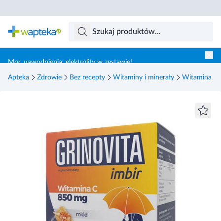
Skocz do treści głównej
Moc nawodnienia, elektrolity w zestawie!
Apteka
Zdrowie
Bez recepty
Witaminy i minerały
Witamina C