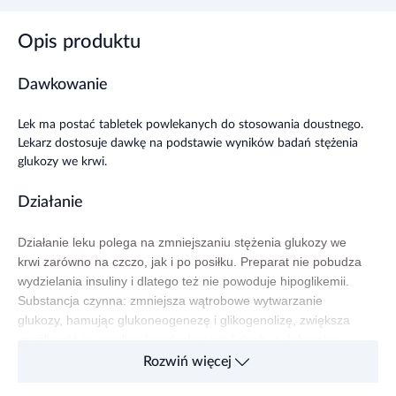
Opis produktu
Dawkowanie
Lek ma postać tabletek powlekanych do stosowania doustnego.
Lekarz dostosuje dawkę na podstawie wyników badań stężenia
glukozy we krwi.
Działanie
Działanie leku polega na zmniejszaniu stężenia glukozy we
krwi zarówno na czczo, jak i po posiłku. Preparat nie pobudza
wydzielania insuliny i dlatego też nie powoduje hipoglikemii.
Substancja czynna: zmniejsza wątrobowe wytwarzanie
glukozy, hamując glukoneogenezę i glikogenolizę, zwiększa
wrażliwość na insulinę komórek w mięśniach, zwiększając
obwodowy wychwyt glukozy i jej zużycie oraz opóźnia
Rozwiń więcej
wchłanianie glukozy w jelitach. Metformina pobudza