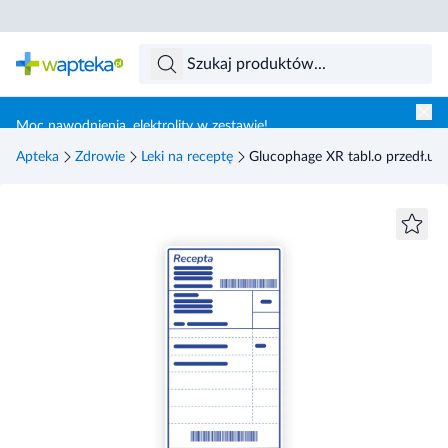
Skocz do treści głównej
Moc nawodnienia, elektrolity w zestawie!
Apteka
Zdrowie
Leki na receptę
Glucophage XR tabl.o przedł.uwaln