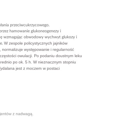
ałania przeciwcukrzycowego.
przez hamowanie glukoneogenezy i
inę wzmagając obwodowy wychwyt glukozy i
W zespole policystycznych jajników
ie.
), normalizuje występowanie i regularność
 częstości owulacji. Po podaniu doustnym leku
rednio po ok. 5 h. W nieznacznym stopniu
 Wydalana jest z moczem w postaci
cjentów z nadwagą.