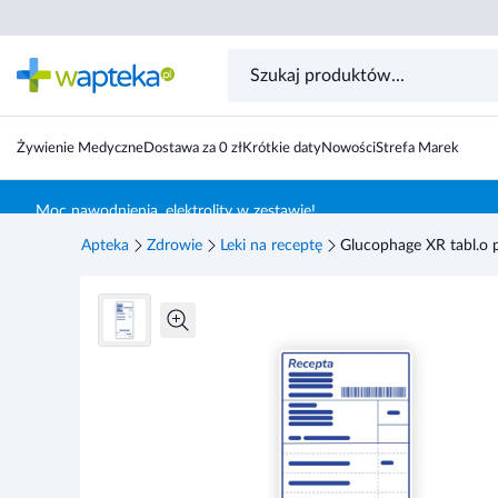
Żywienie Medyczne
Dostawa za 0 zł
Krótkie daty
Nowości
Strefa Marek
Skocz do treści głównej
Moc nawodnienia, elektrolity w zestawie!
Apteka
Zdrowie
Leki na receptę
Glucophage XR tabl.o pr