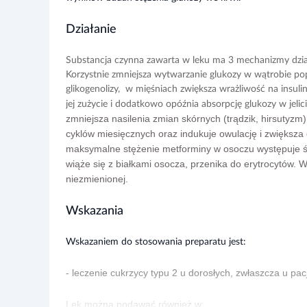
Działanie
Substancja czynna zawarta w leku ma 3 mechanizmy dzi
Korzystnie
zmniejsza wytwarzanie glukozy w wątrobie po
glikogenolizy,
w mięśniach zwiększa wrażl
iwość na insul
jej
zużycie i dodatkowo
opóźnia absorpcję glukozy w jelic
zmniejsza nasilenia zmian skórnych (trądzik, hirsutyzm
cyklów miesięcznych oraz indukuje owulację i zwiększa
maksymalne stężenie metforminy w osoczu występuje ś
wiąże się z białkami osocza, przenika do erytrocytów.
niezmienionej.
Wskazania
Wskazaniem do stosowania preparatu jest:
- leczenie cukrzycy typu 2 u dorosłych, zwłaszcza u pa
Lek można podawać również w: