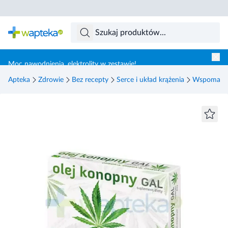
Skocz do treści głównej
Moc nawodnienia, elektrolity w zestawie!
Apteka
Zdrowie
Bez recepty
Serce i układ krążenia
Wspomagają