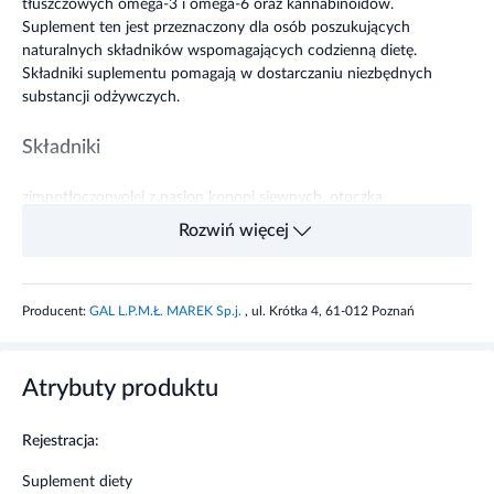
tłuszczowych omega-3 i omega-6 oraz kannabinoidów.
Suplement ten jest przeznaczony dla osób poszukujących
naturalnych składników wspomagających codzienną dietę.
Składniki suplementu pomagają w dostarczaniu niezbędnych
substancji odżywczych.
Składniki
zimnotłoczonyolej z nasion konopi siewnych, otoczka
kapsułki (żelatyna pochodzenia zwierzęcego, substancja
Rozwiń więcej
wiążąca: glicerol) Zawartość składników na zalecaną dzienną
porcję produktu: 2 Kapsułki 6 Kapsułek Olej konopny, w
tym: 1,000 g 3,000 g Kwasy tłuszczowe wielonienasycone,
Producent:
GAL L.P.M.Ł. MAREK Sp.j.
, ul. Krótka 4, 61-012 Poznań
w tym: Omega-3: Kwas alfa-linolenowy (ALA) 0,210 g
0,630 g Omega-6: Kwas linolowy (LA) 0,555 g 1,665 g
Kwas gamma-linolenowy (GLA) 0,030 g 0,090 g Kwasy
tłuszczowe jednonienasycone, w tym: Omega-9: Kwas
Atrybuty produktu
oleinowy 0,130 g 0,390 g
Rejestracja:
Właściwości składników
Suplement diety