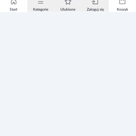
Start
Kategorie
Ulubione
Zaloguj się
Koszyk
Informacje
Zezwolenie
Regulamin Sklepu
Polityka Prywatności sklepu
Zużyty sprzęt elektryczny i elektroniczny
Mapa strony