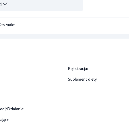
---
nu ani laktozy.
Des-Autles
nerwowego i redukcji objawów zmęczenia.
Rejestracja:
zień.
Suplement diety
ści/Działanie:
ające
t (zamiennik) zróżnicowanej diety.
osować zróżnicowaną dietę i prowadzić zdrowy