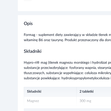
Opis
Formag - suplement diety zawierający w składzie tlenek
witaminę B6 oraz taurynę. Produkt przeznaczony dla doros
Składniki
Hypro-ri® mag (tlenek magnezu morskiego i hydrolizat pr
substancje przeciwzbrylające: fosforany wapnia, stearyn
tłuszczowych, substancje wypełniające: celuloza mikrokry
substancje powlekające: hydroksypropylometyloceluloza 
Składniki
2 tabletki
Magnez
300 mg
Witamina B6
2 mg
Rozwiń więce