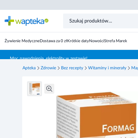
Formag 90 tabletek
Żywienie Medyczne
Dostawa za 0 zł
Krótkie daty
Nowości
Strefa Marek
Skocz do treści głównej
Moc nawodnienia, elektrolity w zestawie!
Apteka
Zdrowie
Bez recepty
Witaminy i minerały
Ma