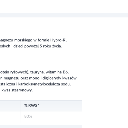
 magnezu morskiego w formie Hypro-Ri,
łych i dzieci powyżej 5 roku życia.
otein ryżowych), tauryna, witamina B6,
ian magnezu oraz mono i diglicerydy kwasów
staliczna i karboksymetyloceluloza sodu,
i kwas stearynowy.
% RWS*
80%
142%
j