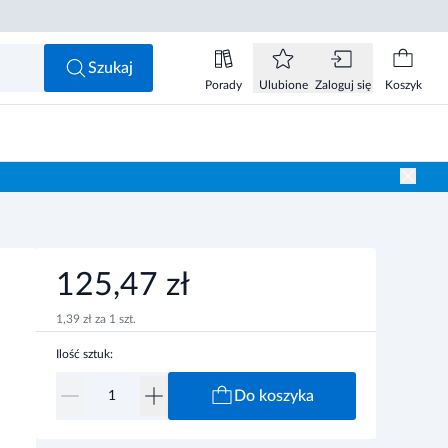
125,47 zł
Do koszyka
Szukaj
Porady
Ulubione
Zaloguj się
Koszyk
125,47 zł
1,39 zł za 1 szt.
Ilość sztuk:
Do koszyka