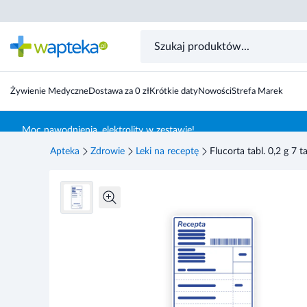
Żywienie Medyczne
Dostawa za 0 zł
Krótkie daty
Nowości
Strefa Marek
Skocz do treści głównej
Moc nawodnienia, elektrolity w zestawie!
Apteka
Zdrowie
Leki na receptę
Flucorta tabl. 0,2 g 7 tab