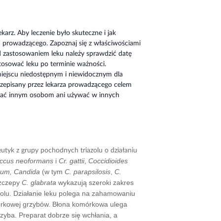
karz. Aby leczenie było skuteczne i jak
za prowadzącego. Zapoznaj się z właściwościami
d zastosowaniem leku należy sprawdzić datę
tosować leku po terminie ważności.
iejscu niedostępnym i niewidocznym dla
rzepisany przez lekarza prowadzącego celem
ować innym osobom ani używać w innych
utyk z grupy pochodnych triazolu o działaniu
ccus neoformans
i
Cr. gattii
,
Coccidioides
tum,
Candida
(w tym
C. parapsilosis
,
C.
zczepy
C. glabrata
wykazują szeroki zakres
zolu. Działanie leku polega na zahamowaniu
mórkowej grzybów. Błona komórkowa ulega
rzyba. Preparat
dobrze się wchłania, a