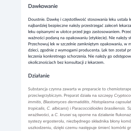
Dawkowanie
Doustnie. Dawkę i częstotliwość stosowania leku ustala le
najbardziej bezpieczne należy przestrzegać zaleceń lekar
leku opisanymi w ulotce przed jego zastosowaniem. Prze
ważności podaną na opakowaniu (etykiecie). Nie należy s
Przechowuj lek w szczelnie zamkniętym opakowaniu, w m
dzieci, zgodnie z wymogami producenta. Lek ten został p
leczenia konkretnego schorzenia. Nie należy go odstęp
okolicznościach bez konsultacji z lekarzem.
Działanie
Substancja czynna zawarta w preparacie to chemioterape
ziała na
szczepy
Cryptoco
przeciwgrzybiczym. Preparat d
immitis
,
Blastomyces dermatiditis
,
Histoplasma capsula
tropicalis,
C. albicans
) i
Paracoccidioides brasiliensis.
S
wrażliwości, a
C. krusei
są oporne na działanie flukona
systezy ergosterolu, niezbędnego składnika błony ko
uszkodzeniu, dzięki czemu następuje śmierć komórki g