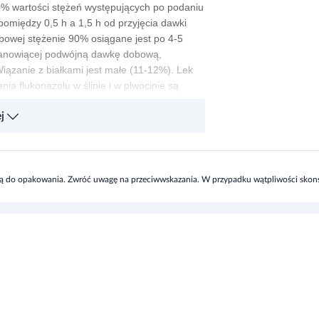
90% wartości stężeń występujących po podaniu
omiędzy 0,5 h a 1,5 h od przyjęcia dawki
bowej stężenie 90% osiągane jest po 4-5
stanowiącej podwójną dawkę dobową,
iązanie z białkami jest małe (11-12%). Lek
ia flukonazolu w ślinie i w plwocinie są
m zapaleniem opon mózgowo-rdzeniowych
j
gają 80% stężenia w osoczu. Duże stężenia
zu, są osiągane w gruczołach potowych,
zowany jest jedynie w niewielkim stopniu.
lany jest głównie przez nerki, ok. 80%
nej.
zoną do opakowania. Zwróć uwagę na przeciwwskazania. W przypadku wątpliwości skonsu
ice skóry w tym
a drożdżakowe skóry właściwej;
grzybica
lekłe zanikowe drożdżakowe zapalenie jamy