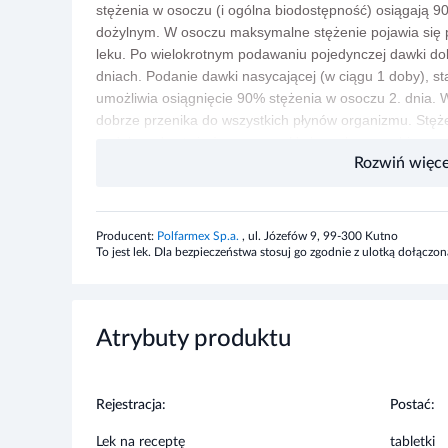
stężenia w osoczu (i ogólna biodostępność) osiągają 
dożylnym. W osoczu maksymalne stężenie pojawia się p
leku. Po wielokrotnym podawaniu pojedynczej dawki do
dniach. Podanie dawki nasycającej (w ciągu 1 doby), 
umożliwia osiągnięcie 90% stężenia w osoczu 2. dnia. W
dobrze przenika do wszystkich płynów organizmu. Stężen
podobne do stężeń w osoczu. U chorych z grzybiczy
Rozwiń więce
stężenia flukonazolu w płynie mózgowo-rdzeniowym się
flukonazolu w skórze, przekraczające stężenia w osoc
warstwie rogowej, naskórku i skórze właściwej. Metaboli
Jest inhibitorem CYP2C9, CYP3A4 oraz CYP2C19.
Wyda
Producent:
Polfarmex Sp.a.
, ul. Józefów 9, 99-300 Kutno
przyjętej dawki występuje w moczu w postaci niezmienio
To jest lek. Dla bezpieczeństwa stosuj go zgodnie z ulotką dołąc
Wskazania
Atrybuty produktu
Preparat wskazany jest w:
- leczeniu zakażeń grzybiczych u osób
dorosłych
:
grzyb
Rejestracja:
Postać:
grzybica
tułowia,
podudzi,
stóp,
łupież pstry i zakażeni
paznokci (onychomikoza);
inwazyjne kandydozy;
przew
Lek na receptę
tabletki