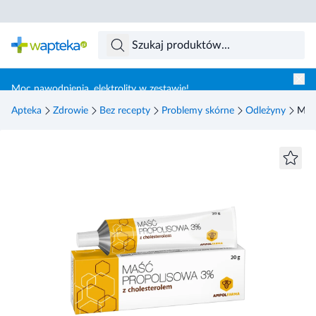
Skocz do treści głównej
Moc nawodnienia, elektrolity w zestawie!
Apteka
Zdrowie
Bez recepty
Problemy skórne
Odleżyny
Maść