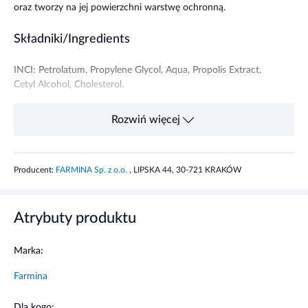
oraz tworzy na jej powierzchni warstwę ochronną.
Składniki/Ingredients
INCI: Petrolatum, Propylene Glycol, Aqua, Propolis Extract,
Cetyl Alcohol, Cholesterol.
Przeznaczenie produktu
Rozwiń więcej
Maść propolisowa z cholesterolem doskonale sprawdza się
w przypadku skóry suchej, wrażliwej, podrażnionej,
Producent:
FARMINA Sp. z o.o.
, LIPSKA 44, 30-721 KRAKÓW
poparzonej, czy skóry wymagającej odbudowy i
regeneracji. Produkt wspomaga proces gojenia otarć i
uszkodzeń skóry powstałych w wyniku oparzeń, odleżyn,
Atrybuty produktu
łagodnych odmrożeń i ukąszeń owadów.
Właściwości produktu
Marka:
Farmina
Maść propolisowa 3% wspomaga proces gojenia otarć i
uszkodzeń skóry powstałych w wyniku oparzeń, odleżyn,
Dla kogo: