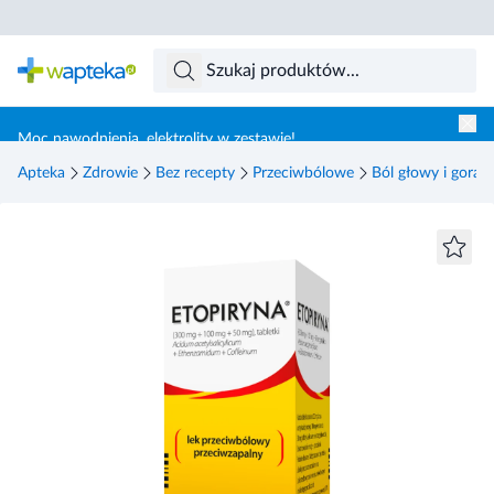
Skocz do treści głównej
Moc nawodnienia, elektrolity w zestawie!
Apteka
Zdrowie
Bez recepty
Przeciwbólowe
Ból głowy i gorąc