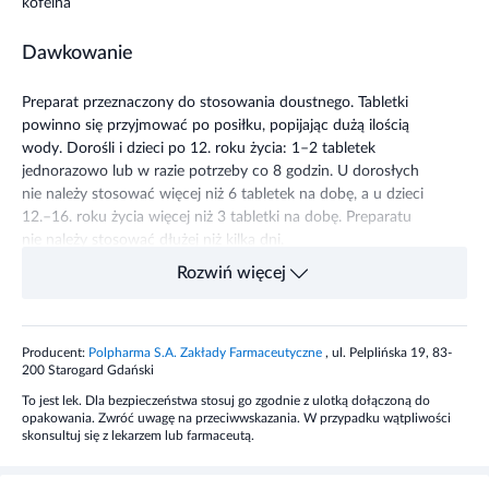
kofeina
Dawkowanie
Preparat przeznaczony do stosowania doustnego. Tabletki
powinno się przyjmować po posiłku, popijając dużą ilością
wody. Dorośli i dzieci po 12. roku życia: 1–2 tabletek
jednorazowo lub w razie potrzeby co 8 godzin. U dorosłych
nie należy stosować więcej niż 6 tabletek na dobę, a u dzieci
12.–16. roku życia więcej niż 3 tabletki na dobę. Preparatu
nie należy stosować dłużej niż kilka dni.
Rozwiń więcej
Działanie
Przeciwbólowe i przeciwzapalne.
Producent:
Polpharma S.A. Zakłady Farmaceutyczne
, ul. Pelplińska 19, 83-
200 Starogard Gdański
Wskazania
To jest lek. Dla bezpieczeństwa stosuj go zgodnie z ulotką dołączoną do
opakowania. Zwróć uwagę na przeciwwskazania. W przypadku wątpliwości
skonsultuj się z lekarzem lub farmaceutą.
Ból głowy i inne bóle o umiarkowanym nasileniu, zwłaszcza
pochodzenia zapalnego.