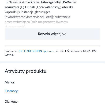
83% ekstrakt z korzenia Ashwagandhy (
Withania
somnifera
(L.) Dunal) [1,5% witanolidy]; otoczka
kapsułki [substancja glazurująca
(hydroksypropylometyloceluloza)]; substancja
przeciwzbrylająca (sole magnezowe kwasów
tłuszczowych).
Rozwiń więcej
Produkt może zawierać:
mleko, soję, zboża
zawierające gluten, ryby, mięczaki i orzeszki ziemne.
Producent:
TREC NUTRITION Sp. z o.o.
, ul. inż. J. Śmidowicza 48, 81-127
Gdynia
Składniki
1
kapsułka
Ekstrakt z korzenia Ashwagandhy
666 g
Atrybuty produktu
(Withania somnifera (L.) Dunal)
[1,5% witanolidy]
Marka:
w tym Witanolidy
10 g
Essensey
Właściwości składników
Dla kogo: