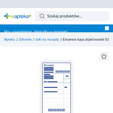
Skocz do treści głównej
Moc nawodnienia, elektrolity w zestawie!
Apteka
Zdrowie
Leki na receptę
Emanera kaps.dojel.twarde 0,04 