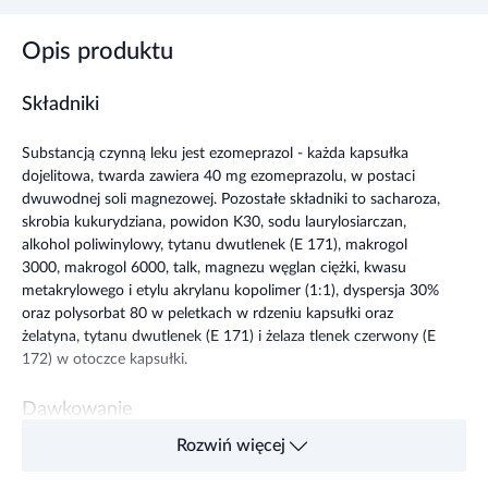
Opis produktu
Składniki
Substancją czynną leku jest ezomeprazol - każda kapsułka
dojelitowa, twarda zawiera 40 mg ezomeprazolu, w postaci
dwuwodnej soli magnezowej. Pozostałe składniki to sacharoza,
skrobia kukurydziana, powidon K30, sodu laurylosiarczan,
alkohol poliwinylowy, tytanu dwutlenek (E 171), makrogol
3000, makrogol 6000, talk, magnezu węglan ciężki, kwasu
metakrylowego i etylu akrylanu kopolimer (1:1), dyspersja 30%
oraz polysorbat 80 w peletkach w rdzeniu kapsułki oraz
żelatyna, tytanu dwutlenek (E 171) i żelaza tlenek czerwony (E
172) w otoczce kapsułki.
Dawkowanie
Rozwiń więcej
Doustnie. Dawkę i częstotliwość stosowania leku ustala lekarz.
Lek można przyjmować z jedzeniem lub na czczo. Kapsułki