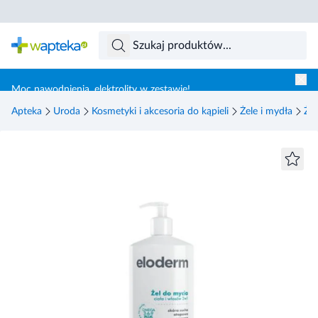
Skocz do treści głównej
Moc nawodnienia, elektrolity w zestawie!
Apteka
Uroda
Kosmetyki i akcesoria do kąpieli
Żele i mydła
Żel