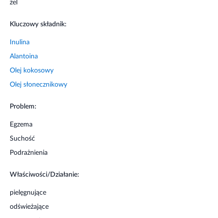
uczulenia na którykolwiek składnik produktu.
żel
Kluczowy składnik:
Inulina
Alantoina
Olej kokosowy
Olej słonecznikowy
Problem:
Egzema
Suchość
Podrażnienia
Właściwości/Działanie:
pielęgnujące
odświeżające