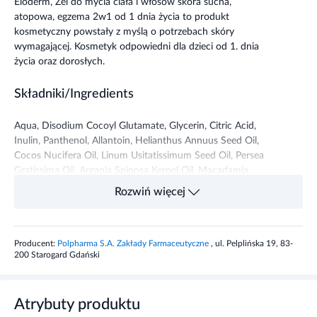
Eloderm, Żel do mycia ciała i włosów skóra sucha,
atopowa, egzema 2w1 od 1 dnia życia to produkt
kosmetyczny powstały z myślą o potrzebach skóry
wymagającej. Kosmetyk
odpowiedni dla dzieci od 1. dnia
życia oraz dorosłych.
Składniki/Ingredients
Aqua, Disodium Cocoyl Glutamate, Glycerin, Citric Acid,
Inulin, Panthenol, Allantoin, Helianthus Annuus Seed Oil,
Cocos Nucifera Oil, Linum Usitatissimum Seed Oil, Persea
Gratissima Oil, Argania Spinosa Kernel Oil, Macadamia
Ternifolia Seed Oil, Olea Europaea Fruit Oil, Rosmarinus
Rozwiń więcej
Officinalis Leaf Extract, Fructose, Glucose, Cellulose Gum,
Xanthan Gum, Cellulose, Sodium Benzoate, Potassium
Sorbate.
Producent:
Polpharma S.A. Zakłady Farmaceutyczne
, ul. Pelplińska 19, 83-
200 Starogard Gdański
Przeznaczenie produktu
Skóra sucha, szorstka, swędząca, podrażniona, atopowa, z
Atrybuty produktu
egzemą.