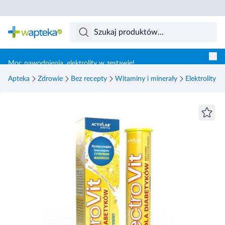
Skocz do treści głównej
Moc nawodnienia, elektrolity w zestawie!
Apteka
Zdrowie
Bez recepty
Witaminy i minerały
Elektrolity