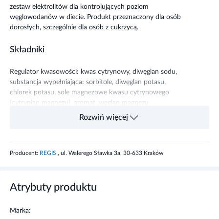
zestaw elektrolitów dla kontrolujących poziom
węglowodanów w diecie. Produkt przeznaczony dla osób
dorosłych, szczególnie dla osób z cukrzycą.
Składniki
Regulator kwasowości: kwas cytrynowy, diwęglan sodu,
substancja wypełniająca: sorbitole, diwęglan potasu,
chlorek potasu, sole magnezowe kwasu cytrynowego
(cytrynian magnezu), aromat, węglan magnezu,
substancja przeciwzbrylająca: glikol polietylenowy, kwas
Rozwiń więcej
L-askorbinowy, barwnik: ryboflawiny, substancja
słodząca: sukraloza.
Producent:
REGIS
, ul. Walerego Sławka 3a, 30-633 Kraków
Właściwości składników
Potas pomaga w utrzymaniu prawidłowego ciśnienia
Atrybuty produktu
krwi, w prawidłowym funkcjonowaniu u kładu
nerwowego i funkcjonowaniu mięśni.
Marka: