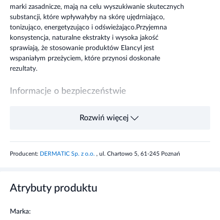
marki zasadnicze, mają na celu wyszukiwanie skutecznych
substancji, które wpływałyby na skórę ujędrniająco,
tonizująco, energetyzująco i odświeżająco.
Przyjemna
konsystencja, naturalne ekstrakty i wysoka jakość
sprawiają, że stosowanie produktów Elancyl jest
wspaniałym przeżyciem, które przynosi doskonałe
rezultaty.
Informacje o bezpieczeństwie
Nie stosować podczas ciąży lub karmienia piersią. Unikać
Rozwiń więcej
kontaktu z oczami. Nie stosować na podrażnioną skórę.
Producent:
DERMATIC Sp. z o.o.
, ul. Chartowo 5, 61-245 Poznań
Atrybuty produktu
Marka: