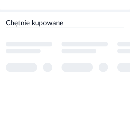
zdrowy tryb życia.
Przechowywać w temperaturze pokojowej.
Przechowywać w sposób niedostępny dla małych
dzieci.
Chętnie kupowane