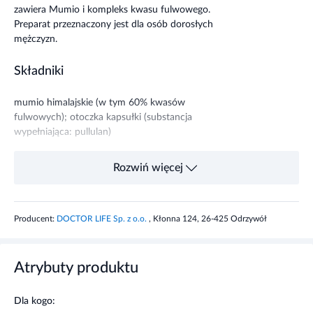
zawiera Mumio i kompleks kwasu fulwowego.
Preparat przeznaczony jest dla osób dorosłych
mężczyzn.
Składniki
mumio himalajskie (w tym 60% kwasów
fulwowych); otoczka kapsułki (substancja
wypełniająca: pullulan)
Rozwiń więcej
Skład zalecanej
1
2
dziennej
kapsułka
kapsułki
Producent:
DOCTOR LIFE Sp. z o.o.
, Kłonna 124, 26-425 Odrzywół
Mumio/ Mumijo
300 mg
600 mg
(Shilajit) PrimaVie®
Atrybuty produktu
Kompleks kwasu
180 mg
360 mg
fulwowego
Dla kogo: