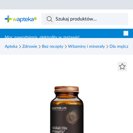
Skocz do treści głównej
Moc nawodnienia, elektrolity w zestawie!
Apteka
Zdrowie
Bez recepty
Witaminy i minerały
Dla mężczyz