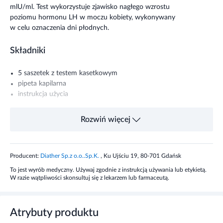
mlU/ml. Test wykorzystuje zjawisko nagłego wzrostu
poziomu hormonu LH w moczu kobiety, wykonywany
w celu oznaczenia dni płodnych.
Składniki
5 saszetek z testem kasetkowym
pipeta kapilarna
instrukcja użycia
Sposób użycia wyrobu medycznego
Rozwiń więcej
Wykonanie badania jest proste, polega na dodaniu na
płytkę testową 3 kropli moczu i odczytaniu w ciągu 3
Producent:
Diather Sp.z o.o..Sp.K.
, Ku Ujściu 19, 80-701 Gdańsk
minut wyniku badania.
To jest wyrób medyczny. Używaj zgodnie z instrukcją używania lub etykietą.
W razie wątpliwości skonsultuj się z lekarzem lub farmaceutą.
Zawartość opakowania
5 saszetek z testem kasetkowympipeta kapilarna
Atrybuty produktu
instrukcja użycia