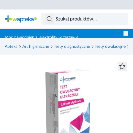
Skocz do treści głównej
Moc nawodnienia, elektrolity w zestawie!
Apteka
Art higieniczne
Testy diagnostyczne
Testy owulacyjne
D