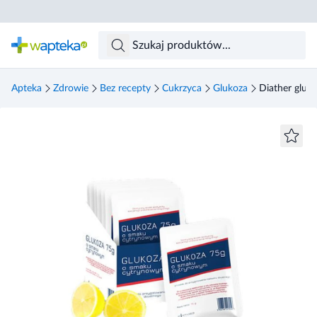
Skocz do treści głównej
Apteka
Zdrowie
Bez recepty
Cukrzyca
Glukoza
Diather gluk