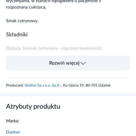
wyczerpania, w stanach hipoglikemii u pacjentów z
rozpoznaną cukrzycą.
Smak cytrynowy.
Składniki
Glukoza, kwasek cytrynowy - regulator kwasowości.
Rozwiń więcej
Składniki
100 g
1 saszetka (75
g)
Wartość
1700 kJ / 400
1275 kJ / 300
Producent:
Diather Sp.z o.o..Sp.K.
, Ku Ujściu 19, 80-701 Gdańsk
energetyczna
kcal
kcal
Białko
0 g
0 g
Atrybuty produktu
Węglowodany
100 g
75 g
Marka:
w tym cukry
99 g
74,3 g
Diather