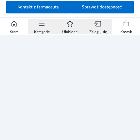
Kontakt z farmaceutą
Sprawdź dostępność
Start
Kategorie
Ulubione
Zaloguj się
Koszyk
Informacje
Zezwolenie
Regulamin Sklepu
Polityka Prywatności sklepu