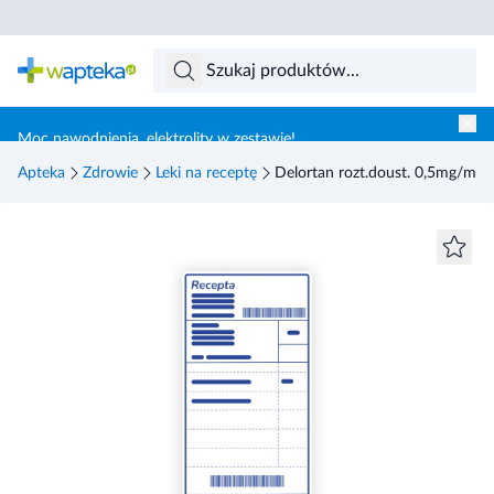
Skocz do treści głównej
Moc nawodnienia, elektrolity w zestawie!
Apteka
Zdrowie
Leki na receptę
Delortan rozt.doust. 0,5mg/ml 