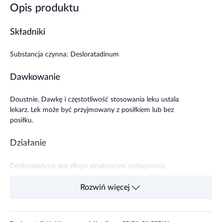
Opis produktu
Składniki
Substancja czynna: Desloratadinum
Dawkowanie
Doustnie. Dawkę i częstotliwość stosowania leku ustala
lekarz. Lek może być przyjmowany z posiłkiem lub bez
posiłku.
Działanie
Desloratadyna jest długo działającym antagonistą
histaminy
. U pacjentów z alergicznym zapaleniem błony
śluzowej nosa lek ten skutecznie łagodzi takie objawy, jak:
Rozwiń więcej
kichanie, wydzielina z nosa, a także świąd, łzawienie i
zaczerwienienie oczu oraz świąd podniebienia. U
pacjentów z pokrzywką zmniejsza liczbę i rozmiar zmian