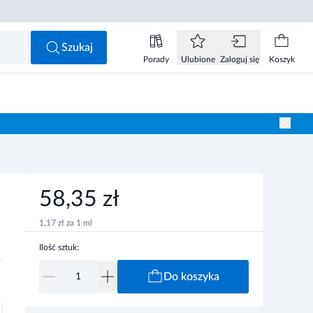
58,35 zł
Do koszyka
Szukaj
Porady
Ulubione
Zaloguj się
Koszyk
58,35 zł
1,17 zł za 1 ml
Ilość sztuk:
Do koszyka