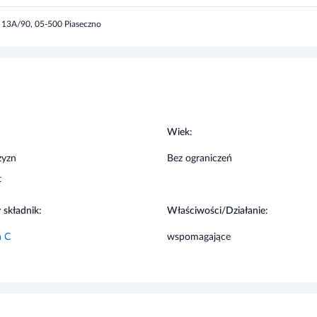
a 13A/90, 05-500 Piaseczno
ek ze składników produktu. Osoby uczulone
wać objawy alergiczne. Należy skonsultować
ch lub na nadciśnienie przed zastosowaniem
:
Wiek:
zyzn
Bez ograniczeń
t
 składnik:
Właściwości/Działanie:
a C
wspomagające