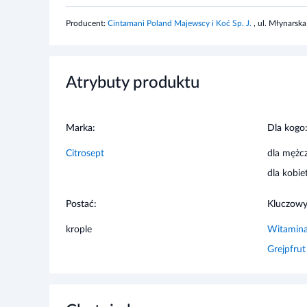
Producent:
Cintamani Poland Majewscy i Koć Sp. J.
, ul. Młynarsk
Nie spożywać w przypadku nadwrażliwości na którykolwi
na owoce cytrusowe mogą po spożyciu preparatu wykazy
się z lekarzem w przypadku stosowania leków nasercowy
suplementu diety.
Atrybuty produktu
Marka:
Dla kogo
Citrosept
dla mężc
dla kobie
Postać:
Kluczowy
krople
Witamin
Grejpfrut
Chętnie kupowane