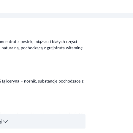
centrat z pestek, miąższu i białych części
z naturalną, pochodzącą z grejpfruta witaminę
(gliceryna – nośnik, substancje pochodzące z
porcja zalecana do spożycia w ciągu dnia). Nie
j