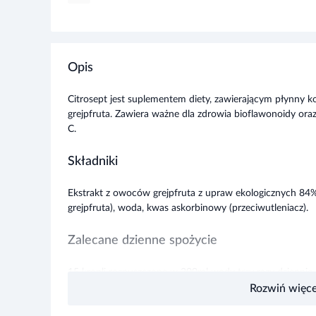
Opis
Citrosept jest suplementem diety, zawierającym płynny kon
grejpfruta. Zawiera ważne dla zdrowia bioflawonoidy ora
C.
Składniki
Ekstrakt z owoców grejpfruta z upraw ekologicznych 84% 
grejpfruta), woda, kwas askorbinowy (przeciwutleniacz).
Zalecane dzienne spożycie
15 kropli rozpuszczone w 200ml wody trzy razy dziennie (
przekraczać zalecanej porcji do spożycia w ciągu dnia.
Rozwiń więce
Ostrzeżenia dotyczące bezpieczeństwa