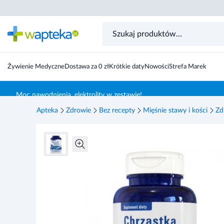
A-Z, Chrząstka Rekina, kapsułki, 100 sztuk
Żywienie Medyczne
Dostawa za 0 zł
Krótkie daty
Nowości
Strefa Marek
Skocz do treści głównej
Moc nawodnienia, elektrolity w zestawie!
Apteka
Zdrowie
Bez recepty
Mięśnie stawy i kości
Zd