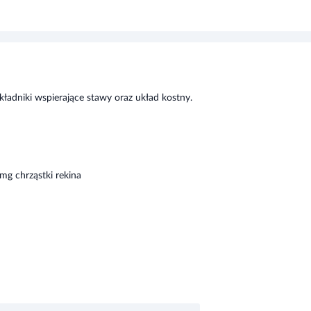
adniki wspierające stawy oraz układ kostny.
mg chrząstki rekina
j