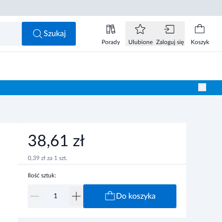
38,61 zł
Do koszyka
Szukaj
Porady
Ulubione
Zaloguj się
Koszyk
38,61 zł
0,39 zł za 1 szt.
Ilość sztuk:
Do koszyka