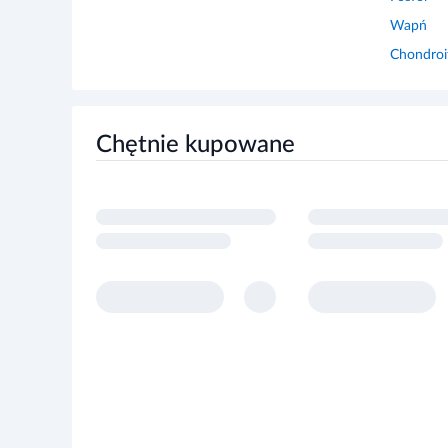
Chondroi
Nie należy przekraczać zalecanej dziennej porcji.
Suplement diety nie może być stosowany jako substytu
Suplement diety jest środkiem spożywczym, którego cel
Suplement diety nie ma właściwości leczniczych.
Chętnie kupowane
Dla utrzymania prawidłowego stanu zdrowia należy st
tryb życia.
Przechowywać w temperaturze pokojowej.
Przechowywać w sposób niedostępny dla małych dziec
Nie stosować w przypadku nadwrażliwości na którykolwi