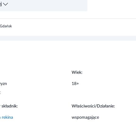
7 Gdańsk
:
Wiek:
zyzn
18+
t
płynem. Nie należy przekraczać zalecanej porcji
 składnik:
Właściwości/Działanie:
 rekina
wspomagające
nia.