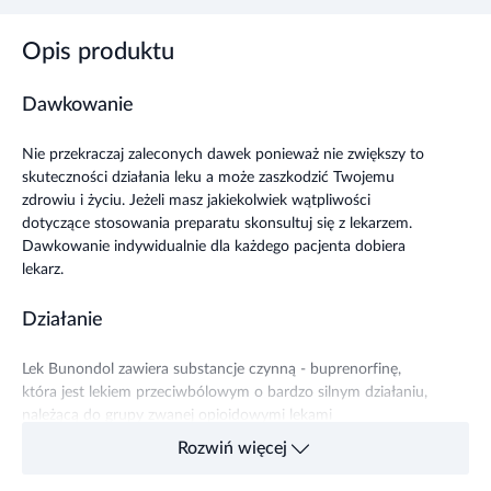
Opis produktu
Dawkowanie
Nie przekraczaj zaleconych dawek ponieważ nie zwiększy to
skuteczności działania leku a może zaszkodzić Twojemu
zdrowiu i życiu. Jeżeli masz jakiekolwiek wątpliwości
dotyczące stosowania preparatu skonsultuj się z lekarzem.
Dawkowanie indywidualnie dla każdego pacjenta dobiera
lekarz.
Działanie
Lek Bunondol zawiera substancje czynną - buprenorfinę,
która jest lekiem przeciwbólowym o bardzo silnym działaniu,
należącą do grupy zwanej opioidowymi lekami
przeciwbólowymi.
Rozwiń więcej
Wskazania