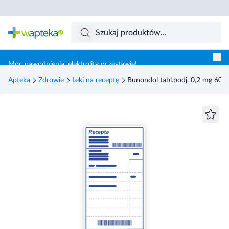
Skocz do treści głównej
Moc nawodnienia, elektrolity w zestawie!
Apteka
Zdrowie
Leki na receptę
Bunondol tabl.podj. 0,2 mg 60 tab