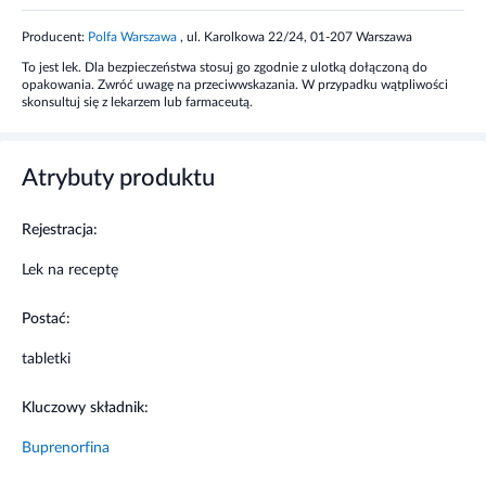
Producent:
Polfa Warszawa
, ul. Karolkowa 22/24, 01-207 Warszawa
Lek Bunondol stosuje się w leczeniu bólu ostrego i
To jest lek. Dla bezpieczeństwa stosuj go zgodnie z ulotką dołączoną do
przewlekłego o różnym nasileniu, od umiarkowanego do
opakowania. Zwróć uwagę na przeciwwskazania. W przypadku wątpliwości
silnego. Lek może być również stosowany w leczeniu bólu
skonsultuj się z lekarzem lub farmaceutą.
pooperacyjnego i przewlekłego, najczęściej pochodzenia
nowotworowego.
Atrybuty produktu
Kiedy nie stosować leku
Rejestracja:
Niestety, nawet jeżeli istnieją wskazania do stosowania
preparatu, nie zawsze można go stosować. Nie możesz
Lek na receptę
stosować preparatu jeżeli jesteś uczulony (wykazujesz
nadwrażliwość) na którykolwiek składnik preparatu lub inne
Postać:
opioidowe leki przeciwbólowe. Preparatu w postaci roztworu
do wstrzykiwać nie należy stosować u dzieci do 6. miesiąca
tabletki
życia.
Kluczowy składnik:
Działania niepożądane
Buprenorfina
Podczas leczenia odnotowano: nudności, wymioty, zawroty