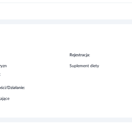
ci
:
Rejestracja:
zyzn
Suplement diety
t
ści/Działanie:
ające