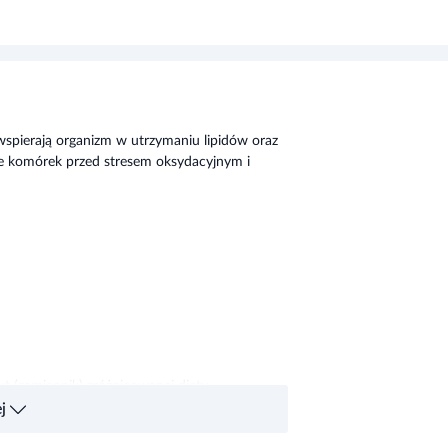
spierają organizm w utrzymaniu lipidów oraz
e komórek przed stresem oksydacyjnym i
t (zamiennik) zróżnicowanej diety.
em jest uzupełnienie normalnej diety.
j
osować zróżnicowaną dietę i prowadzić zdrowy