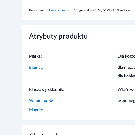
Przechowywać w sposób niedostępny dla małych dzie
Atrybuty produktu
Marka:
Dla kogo
Blumag
dla mężc
dla kobie
Kluczowy składnik:
Właściwo
Witamina B6
wspomag
Magnez
Chętnie kupowane