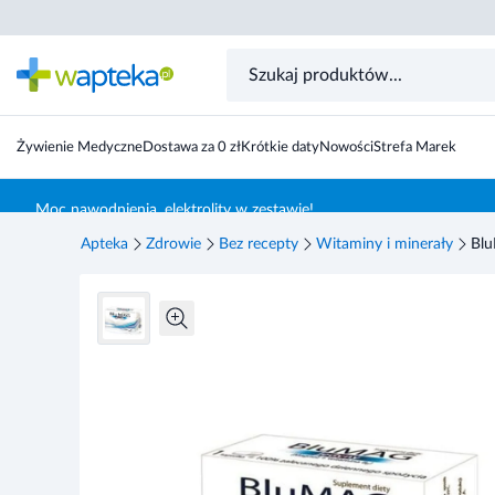
BluMag jedyny 30 kapsułek
Żywienie Medyczne
Dostawa za 0 zł
Krótkie daty
Nowości
Strefa Marek
Skocz do treści głównej
Moc nawodnienia, elektrolity w zestawie!
Apteka
Zdrowie
Bez recepty
Witaminy i minerały
Blu