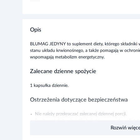
Opis
BLUMAG JEDYNY to suplement diety, którego składniki w
stanu układu krwionośnego, a także pomagają w ochroni
wspomagają metabolizm energetyczny.
Zalecane dzienne spożycie
1 kapsułka dziennie.
Ostrzeżenia dotyczące bezpieczeństwa
Nie należy przekraczać zalecanej dziennej porcji.
Suplement diety nie może być stosowany jako substytu
Suplement diety jest środkiem spożywczym, którego cel
Rozwiń więce
Suplement diety nie ma właściwości leczniczych.
Dla utrzymania prawidłowego stanu zdrowia należy st
tryb życia.
Producent:
Hasco - Lek
, ul. Żmigrodzka 242E, 51-131 Wrocław
Przechowywać w temperaturze pokojowej.