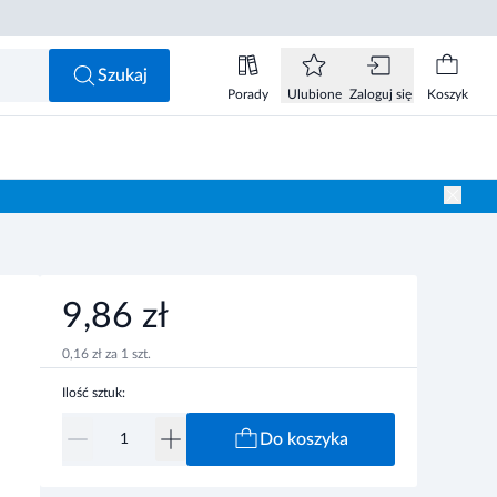
9,86 zł
Do koszyka
Szukaj
Porady
Ulubione
Zaloguj się
Koszyk
9,86 zł
0,16 zł za 1 szt.
Ilość sztuk:
Do koszyka