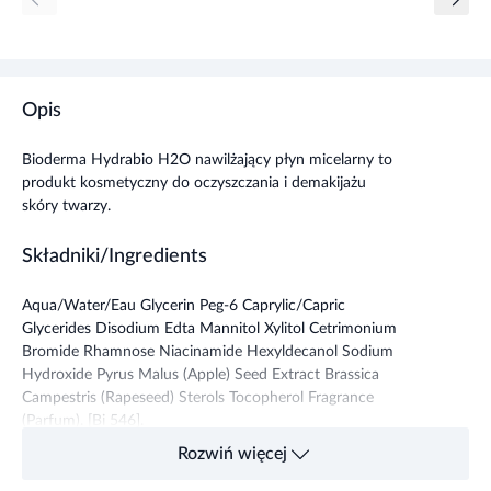
Opis
Bioderma Hydrabio H2O nawilżający płyn micelarny to
produkt kosmetyczny do oczyszczania i demakijażu
skóry twarzy.
Składniki/Ingredients
Aqua/Water/Eau Glycerin Peg-6 Caprylic/Capric
Glycerides Disodium Edta Mannitol Xylitol Cetrimonium
Bromide Rhamnose Niacinamide Hexyldecanol Sodium
Hydroxide Pyrus Malus (Apple) Seed Extract Brassica
Campestris (Rapeseed) Sterols Tocopherol Fragrance
(Parfum). [Bi 546].
Rozwiń więcej
Przeznaczenie produktu