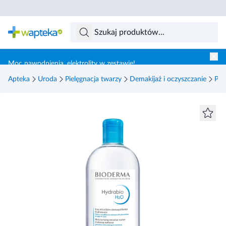
Skocz do treści głównej
Moc nawodnienia, elektrolity w zestawie!
Apteka
Uroda
Pielęgnacja twarzy
Demakijaż i oczyszczanie
Pły