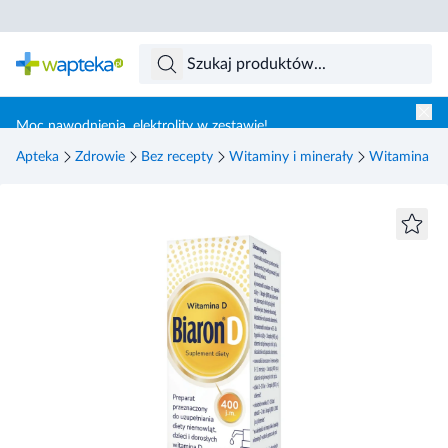
Skocz do treści głównej
Moc nawodnienia, elektrolity w zestawie!
Apteka
Zdrowie
Bez recepty
Witaminy i minerały
Witamina D