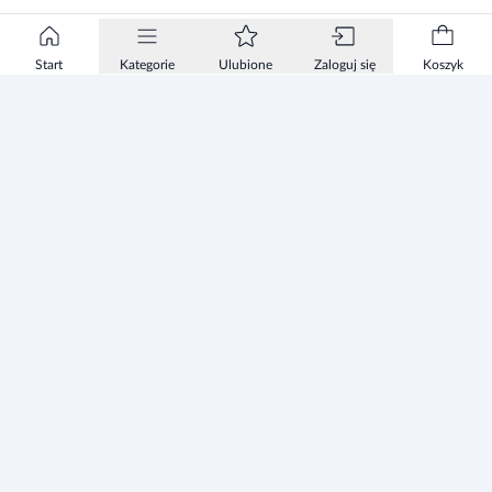
Start
Kategorie
Ulubione
Zaloguj się
Koszyk
Informacje
Zezwolenie
Regulamin Sklepu
Polityka Prywatności sklepu
Zużyty sprzęt elektryczny i elektroniczny