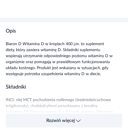
Opis
Biaron D Witamina D w kroplach 400 j.m. to suplement
diety, który zawiera witaminę D. Składniki suplementu
wspierają utrzymanie odpowiedniego poziomu witaminy D w
organizmie oraz pomagają w prawidłowym funkcjonowaniu
układu kostnego. Produkt jest wskazany w sytuacjach, gdy
występuje potrzeba uzupełnienia witaminy D w diecie.
Składniki
INCI: olej MCT pochodzenia roślinnego (średniołańcuchowe
trójglicerydy), cholekalcyferol pozyskiwany z lanoliny
(witamina D). Dzienna porcja (1 / 5 kropli) zawiera: Witamina
D 400 j.m (10 ug) 200% RWS / 2000 j.m. (50 ug) 1000%
Rozwiń więcej
RWS