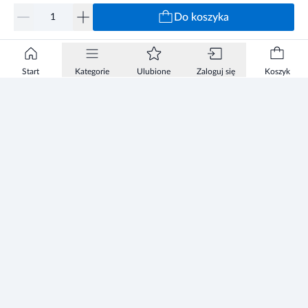
Do koszyka
Start
Kategorie
Ulubione
Zaloguj się
Koszyk
Informacje
Zezwolenie
Regulamin Sklepu
Polityka Prywatności sklepu