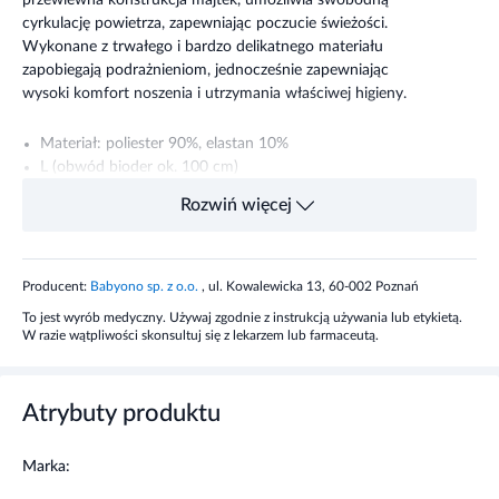
cyrkulację powietrza, zapewniając poczucie świeżości.
Wykonane z trwałego i bardzo delikatnego materiału
zapobiegają podrażnieniom, jednocześnie zapewniając
wysoki komfort noszenia i utrzymania właściwej higieny.
Materiał: poliester 90%, elastan 10%
L (obwód bioder ok. 100 cm)
Rozwiń więcej
Składniki
90% - poliester, 10% - elastan
Producent:
Babyono sp. z o.o.
, ul. Kowalewicka 13, 60-002 Poznań
Przeznaczenie produktu
To jest wyrób medyczny. Używaj zgodnie z instrukcją używania lub etykietą.
W razie wątpliwości skonsultuj się z lekarzem lub farmaceutą.
Wielorazowe majtki siateczkowe marki BabyOno
adresowane są do kobiet w okresie połogu. Skutecznie
Atrybuty produktu
podtrzymują podkłady poporodowe i chłonne wkłady
gwarantując wysoki komfort noszenia i utrzymanie
właściwej higieny.
Marka: