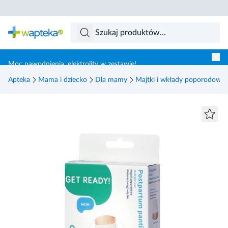
Skocz do treści głównej
Moc nawodnienia, elektrolity w zestawie!
Apteka
Mama i dziecko
Dla mamy
Majtki i wkłady poporodowe