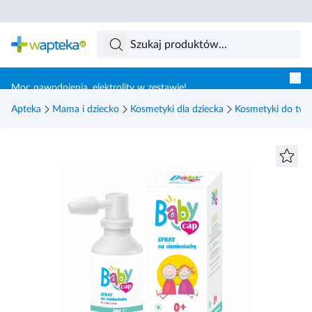
Skocz do treści głównej
Moc nawodnienia, elektrolity w zestawie!
Apteka
Mama i dziecko
Kosmetyki dla dziecka
Kosmetyki do twar