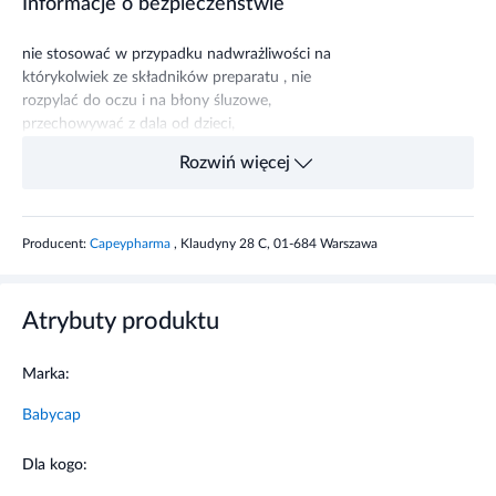
Informacje o bezpieczeństwie
nie stosować w przypadku nadwrażliwości na
którykolwiek ze składników preparatu , nie
rozpylać do oczu i na błony śluzowe,
przechowywać z dala od dzieci,
Rozwiń więcej
Producent:
Capeypharma
, Klaudyny 28 C, 01-684 Warszawa
Atrybuty produktu
Marka:
Babycap
Dla kogo: