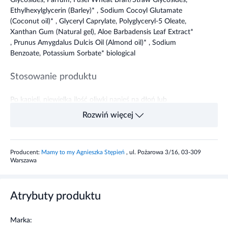
Glycosides, Parfum, Fusel Wheat Bran/Straw Glycosides,
Ethylhexylglycerin (Barley)* , Sodium Cocoyl Glutamate
(Coconut oil)* , Glyceryl Caprylate, Polyglyceryl-5 Oleate,
Xanthan Gum (Natural gel), Aloe Barbadensis Leaf Extract*
, Prunus Amygdalus Dulcis Oil (Almond oil)* , Sodium
Benzoate, Potassium Sorbate* biological
Stosowanie produktu
Po kąpieli, niewielką ilość oliwki nanieś na dłoń lub
bawełniany wacik a następnie delikatnymi ruchami wmasuj
Rozwiń więcej
preparat w miejsca dotknięte ciemieniuchą. Szczotką do
włosów, przeznaczoną dla niemowląt, wyczesz ostrożnie
odstające łuski.
Producent:
Mamy to my Agnieszka Stępień
, ul. Pożarowa 3/16, 03-309
Warszawa
Informacje o bezpieczeństwie
Konieczność wykonania próby uczuleniowej (w zgięciu
Atrybuty produktu
łokcia/pod kolanem lub za uchem) przed docelowym
użyciem kosmetyku na dedykowanej powierzchni ciała.
Marka:
Dodatkowo, jeżeli w kosmetyku występuje składnik, na