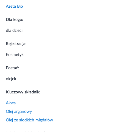
który klient jest uczulony to powinien unikać tego
Azeta Bio
produktu lub wykonać próbę uczuleniową.
Dla kogo:
dla dzieci
Rejestracja:
Kosmetyk
Postać:
olejek
Kluczowy składnik:
Aloes
Olej arganowy
Olej ze słodkich migdałów