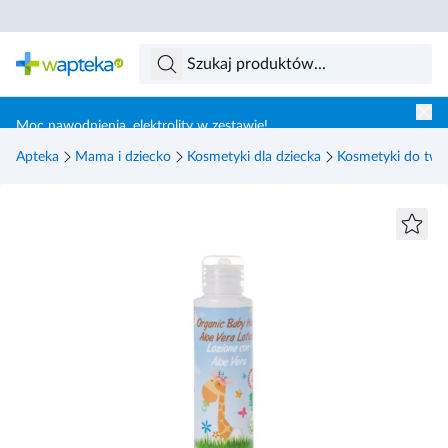
Skocz do treści głównej
Moc nawodnienia, elektrolity w zestawie!
Apteka
Mama i dziecko
Kosmetyki dla dziecka
Kosmetyki do twar