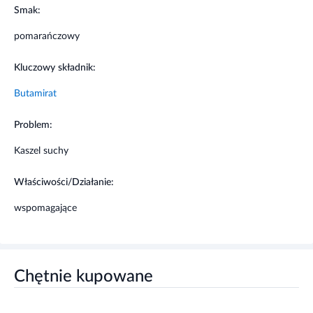
Nadwrażliwość na składniki preparatu.
Smak:
pomarańczowy
Działania niepożądane
Kluczowy składnik:
Jak każdy lek, lek ten może powodować działania
niepożądane, chociaż nie u każdego one wystąpią.
Butamirat
Ostrzeżenia i środki ostrożności
Problem:
Przed użyciem zapoznaj się z ulotką, która zawiera
Kaszel suchy
wskazania, przeciwwskazania, dane dotyczące działań
niepożądanych i dawkowanie oraz informacje
Właściwości/Działanie:
dotyczące stosowania produktu leczniczego, bądź
skonsultuj się z lekarzem lub farmaceutą.
wspomagające
Stosowanie innych leków
Należy powiedzieć lekarzowi lub farmaceucie o
Chętnie kupowane
wszystkich lekach przyjmowanych przez pacjenta
obecnie lub ostatnio, a także o lekach, które pacjent