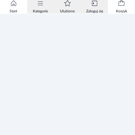
Start
Kategorie
Ulubione
Zaloguj się
Koszyk
Informacje
Zezwolenie
Regulamin Sklepu
Polityka Prywatności sklepu
Zużyty sprzęt elektryczny i elektroniczny
Mapa strony