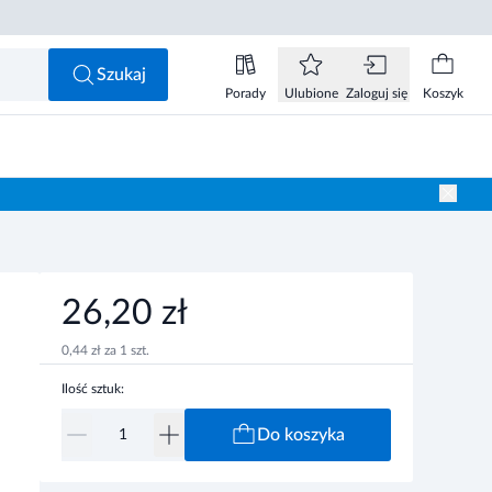
26,20 zł
Do koszyka
Szukaj
Porady
Ulubione
Zaloguj się
Koszyk
26,20 zł
0,44 zł za 1 szt.
Ilość sztuk:
Do koszyka