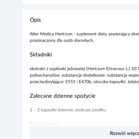
Opis
Alter Medica Hericium - suplement diety zawierający ekst
przeznaczony dla osób dorosłych.
Składniki
ekstrakt z soplówki jeżowatej (Hericium Erinaceus L.) 1
polisacharydów, substancje dodatkowe: substancja wypełn
przeciwzbrylające: E551 i E470b, otoczka kapsułki: żelaty
Zalecane dzienne spożycie
1 – 2 kapsułki dziennie, podczas posiłku.
Masa netto
Rozwiń więce
29,76 g