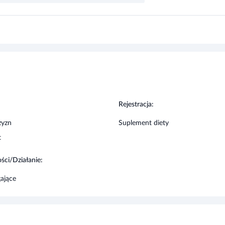
k ze składników preparatu.
:
Rejestracja:
zyzn
Suplement diety
t
ści/Działanie:
ające