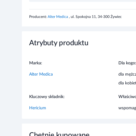
Ostrzeżenia dotyczące bezpieczeństwa
Producent:
Alter Medica
, ul. Spokojna 11, 34-300 Żywiec
Nie stosować w przypadku nadwrażliwości na którykolwie
Atrybuty produktu
Marka:
Dla kogo
Alter Medica
dla mężc
dla kobie
Kluczowy składnik:
Właściwo
Hericium
wspomag
Chętnie kupowane