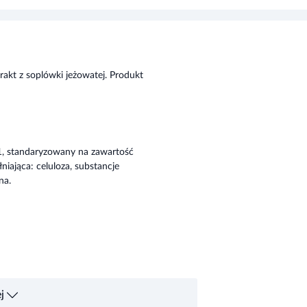
rakt z soplówki jeżowatej. Produkt
0:1, standaryzowany na zawartość
iająca: celuloza, substancje
na.
j