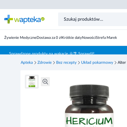
Alter Medica Hericium 60 kapsułek
Żywienie Medyczne
Dostawa za 0 zł
Krótkie daty
Nowości
Strefa Marek
Skocz do treści głównej
Sprawdzone produkty na wakacje 🌞🌴 Sprawdź!
Apteka
Zdrowie
Bez recepty
Układ pokarmowy
Alter