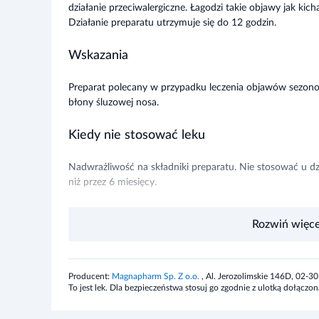
Działanie preparatu utrzymuje się do 12 godzin.
Wskazania
Preparat polecany w przypadku leczenia objawów sezonow
błony śluzowej nosa.
Kiedy nie stosować leku
Nadwrażliwość na składniki preparatu. Nie stosować u dzi
niż przez 6 miesięcy.
Działania niepożądane
Rozwiń więce
często: uczucie gorzkiego smaku. niezbyt często: podrażn
z nosa. rzadko: nudności. bardzo rzadko: nadwrażliwość, 
świąd, pokrzywka.
Producent:
Magnapharm Sp. Z o.o.
, Al. Jerozolimskie 146D, 02-
To jest lek. Dla bezpieczeństwa stosuj go zgodnie z ulotką dołąc
Ostrzeżenia i środki ostrożności