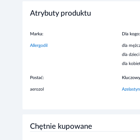
Przed użyciem zapoznaj się z ulotką, która zawiera wskaz
Atrybuty produktu
niepożądanych i dawkowanie oraz informacje dotyczące 
skonsultuj się z lekarzem lub farmaceutą.
Marka:
Dla kogo
Stosowanie innych leków
Allergodil
dla mężc
Należy powiedzieć lekarzowi lub farmaceucie o wszystki
dla dzieci
obecnie lub ostatnio, a także o lekach, które pacjent pla
dla kobie
Postać:
Kluczowy
aerozol
Azelasty
Chętnie kupowane