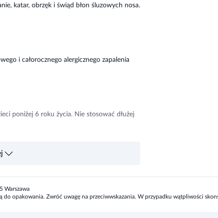
ego i całorocznego alergicznego zapalenia
eci poniżej 6 roku życia. Nie stosować dłużej
j
ienie błony śluzowej nosa, kichanie, krwawienie
zawroty głowy, zmęczenie, osłabienie, wysypka,
305 Warszawa
zoną do opakowania. Zwróć uwagę na przeciwwskazania. W przypadku wątpliwości skonsu