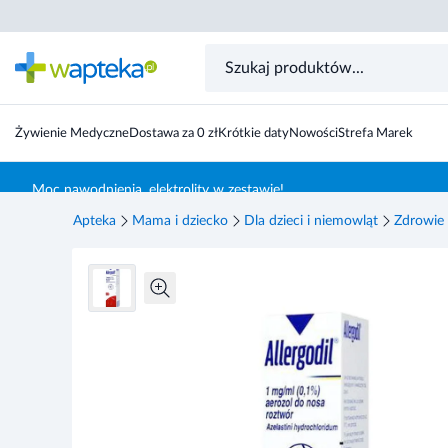
Allergodil 1mg/ml aerozol do nosa 10 ml
Żywienie Medyczne
Dostawa za 0 zł
Krótkie daty
Nowości
Strefa Marek
Skocz do treści głównej
Moc nawodnienia, elektrolity w zestawie!
Apteka
Mama i dziecko
Dla dzieci i niemowląt
Zdrowie 