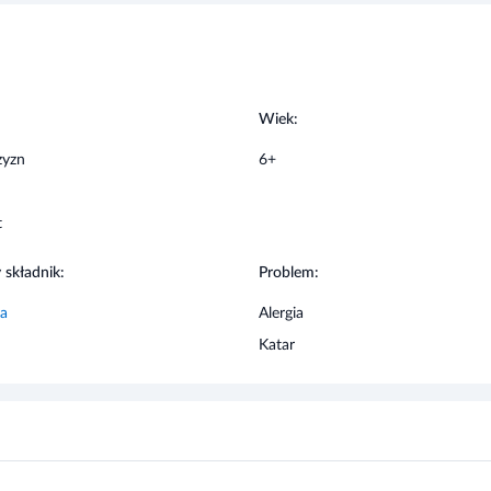
ania, przeciwwskazania, dane dotyczące działań
stosowania produktu leczniczego, bądź
:
Wiek:
zyzn
6+
ch lekach przyjmowanych przez pacjenta
nuje stosować.
t
 składnik:
Problem:
na
Alergia
Katar