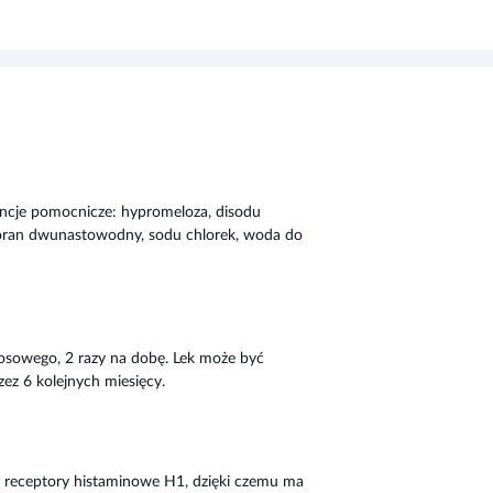
ancje pomocnicze: hypromeloza, disodu
oran dwunastowodny, sodu chlorek, woda do
osowego, 2 razy na dobę. Lek może być
zez 6 kolejnych miesięcy.
je receptory histaminowe H1, dzięki czemu ma
anie, katar, obrzęk i świąd błon śluzowych nosa.