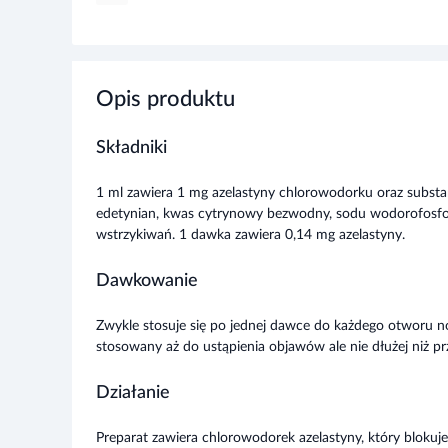
Opis produktu
Składniki
1 ml zawiera 1 mg azelastyny chlorowodorku oraz subst
edetynian, kwas cytrynowy bezwodny, sodu wodorofosf
wstrzykiwań. 1 dawka zawiera 0,14 mg azelastyny.
Dawkowanie
Zwykle stosuje się po jednej dawce do każdego otworu n
stosowany aż do ustąpienia objawów ale nie dłużej niż pr
Działanie
Preparat zawiera chlorowodorek azelastyny, który bloku
działanie przeciwalergiczne. Łagodzi takie objawy jak kich