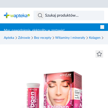
Skocz do treści głównej
Moc nawodnienia, elektrolity w zestawie!
Apteka
Zdrowie
Bez recepty
Witaminy i minerały
Kolagen
Ac