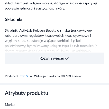
składnikiem jest kolagen morski, którego właściwości sprzyjają
poprawie jędrności i elastyczności skóry.
Składniki
Składniki ActivLab Kolagen Beauty o smaku truskawkowo-
rabarbarowym: regulatory kwasowości: kwas cytrynowy i
węglany sodu, substancje wiążące: sorbitole i glikol
polietylenowy, hydrolizowany kolagen typu I z ryb morskich (z
dorsza atlantyckiego Gadus morhua), kwas L-askorbinowy,
ekstrakt z owoców dzikiej róży, kwas hialuronowy, aromaty w
Rozwiń więcej
tym naturalne, substancje słodzące: glikozydy stewiolowe i
sacharynian sodu, barwnik: czerwień buraczana i karamin,
substancja przeciwzbrylająca - sole magnezowe kwasów
Producent:
REGIS
, ul. Walerego Sławka 3a, 30-633 Kraków
tłuszczowych.
Właściwości składników
Atrybuty produktu
kolagen morski - to znany składnik najlepszych preparatów
dla urody, który dzięki hydrolizowanej formie dostarcza łatwo
Marka:
przyswajalnych składników do odbudowy jędrności i