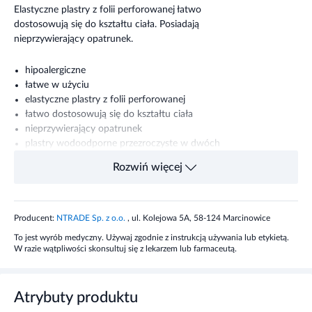
Elastyczne plastry z folii perforowanej łatwo
dostosowują się do kształtu ciała. Posiadają
nieprzywierający opatrunek.
hipoalergiczne
łatwe w użyciu
elastyczne plastry z folii perforowanej
łatwo dostosowują się do kształtu ciała
nieprzywierający opatrunek
plastry wodoodporne przezroczyste w dwóch
rozmiarach
Rozwiń więcej
plastry w kolorze cielistym w dwóch rozmiarach
Składniki
Producent:
NTRADE Sp. z o.o.
, ul. Kolejowa 5A, 58-124 Marcinowice
4 sztuki plastrów 2x2,4 cm (wodoodporne
To jest wyrób medyczny. Używaj zgodnie z instrukcją używania lub etykietą.
W razie wątpliwości skonsultuj się z lekarzem lub farmaceutą.
przezroczyste)
4 sztuki plastrów 2x7 cm (wodoodporne
przezroczyste)
Atrybuty produktu
4 sztuki plastrów 2x2,4 cm (w kolorze cielistym)
4 sztuki plastrów 2x7 cm (w kolorze cielistym)