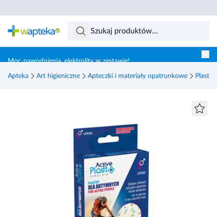
Skocz do treści głównej
Moc nawodnienia, elektrolity w zestawie!
Apteka
Art higieniczne
Apteczki i materiały opatrunkowe
Plastry