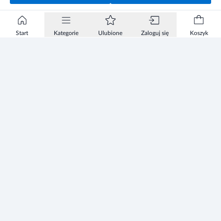
Start
Kategorie
Ulubione
Zaloguj się
Koszyk
Informacje
Zezwolenie
Regulamin Sklepu
Polityka Prywatności sklepu
Zużyty sprzęt elektryczny i elektroniczny