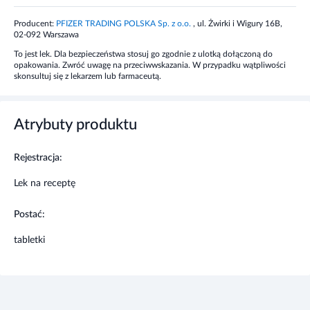
Kiedy nie stosować leku
Producent:
PFIZER TRADING POLSKA Sp. z o.o.
, ul. Żwirki i Wigury 16B,
02-092 Warszawa
Gdy masz nadrważliwość na chinapryl, inne inhibitory ACE lub
To jest lek. Dla bezpieczeństwa stosuj go zgodnie z ulotką dołączoną do
jakąkolwiek substancję pomocniczą preparatu, zaburzenia
opakowania. Zwróć uwagę na przeciwwskazania. W przypadku wątpliwości
skonsultuj się z lekarzem lub farmaceutą.
funkcji nerek, zwężenie aorty, zwężenie zastawki dwudzielnej
lub inne utrudnienia odpływu krwi z lewej komory serca.
Atrybuty produktu
Działania niepożądane
Najczęściej opisywano ból i zawroty głowy, kaszel, uczucie
Rejestracja:
nadmiernego zmęczenia, zapalenie błony śluzowej nosa,
Lek na receptę
nudności i wymioty oraz bóle mięśni. Ponadto: biegunkę, bóle
w klatce piersiowej, bóle brzucha, duszność, bóle pleców,
zapalenie gardła, bezsenność, hipotonię. Rzadko
Postać:
obserwowano: niedokrwistość hemolityczną, małopłytkowość,
tabletki
reakcje anafilaktoidalne, depresję, nerwowość, senność,
niedowidzenie, dławicę piersiową, kołatanie serca, tachykardię,
hipotonię ortostatyczną, omdlenie, rozszerzenie naczyń,
suchość błon śluzowych jamy ustnej i gardła, wzdęcia,
zapalenie trzustki, łysienie, złuszczające zapalenie skóry,