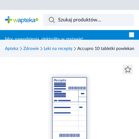
Skocz do treści głównej
Moc nawodnienia, elektrolity w zestawie!
Apteka
Zdrowie
Leki na receptę
Accupro 10 tabletki powlekane