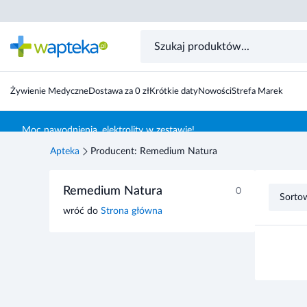
Żywienie Medyczne
Dostawa za 0 zł
Krótkie daty
Nowości
Strefa Marek
Skocz do treści głównej
Moc nawodnienia, elektrolity w zestawie!
Apteka
Producent: Remedium Natura
Przejdź do listy produktów
Remedium Natura
0
Sorto
wróć do
Strona główna