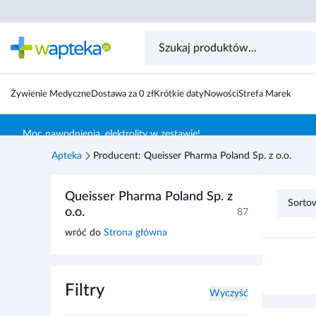
Żywienie Medyczne
Dostawa za 0 zł
Krótkie daty
Nowości
Strefa Marek
Skocz do treści głównej
Moc nawodnienia, elektrolity w zestawie!
Apteka
Producent: Queisser Pharma Poland Sp. z o.o.
Przejdź do listy produktów
Queisser Pharma Poland Sp. z
Sorto
o.o.
87
wróć do
Strona główna
Filtry
Wyczyść