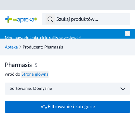
Skocz do treści głównej
Moc nawodnienia, elektrolity w zestawie!
Apteka
Producent: Pharmasis
Pharmasis
5
wróć do
Strona główna
Sortowanie: Domyślne
Filtrowanie i kategorie