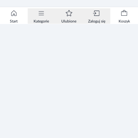
Start
Kategorie
Ulubione
Zaloguj się
Koszyk
Informacje
Zezwolenie
Regulamin Sklepu
Polityka Prywatności sklepu
Zużyty sprzęt elektryczny i elektroniczny