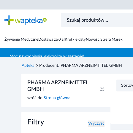
Żywienie Medyczne
Dostawa za 0 zł
Krótkie daty
Nowości
Strefa Marek
Skocz do treści głównej
Moc nawodnienia, elektrolity w zestawie!
Apteka
Producent: PHARMA ARZNEIMITTEL GMBH
Przejdź do listy produktów
PHARMA ARZNEIMITTEL
Sorto
GMBH
25
wróć do
Strona główna
Filtry
Wyczyść