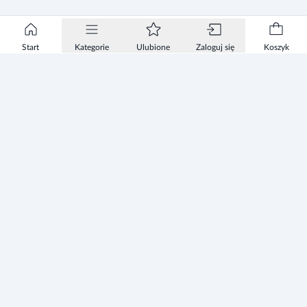
Start
Kategorie
Ulubione
Zaloguj się
Koszyk
Informacje
Zezwolenie
Regulamin Sklepu
Polityka Prywatności sklepu
Zużyty sprzęt elektryczny i elektroniczny