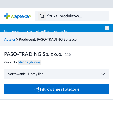
Skocz do treści głównej
Moc nawodnienia, elektrolity w zestawie!
Apteka
Producent: PASO-TRADING Sp. z o.o.
PASO-TRADING Sp. z o.o.
118
wróć do
Strona główna
Sortowanie: Domyślne
Filtrowanie i kategorie