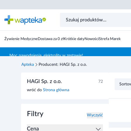
Żywienie Medyczne
Dostawa za 0 zł
Krótkie daty
Nowości
Strefa Marek
Skocz do treści głównej
Moc nawodnienia, elektrolity w zestawie!
Apteka
Producent: HAGI Sp. z o.o.
Przejdź do listy produktów
HAGI Sp. z o.o.
72
Sorto
wróć do
Strona główna
Filtry
Wyczyść
Cena