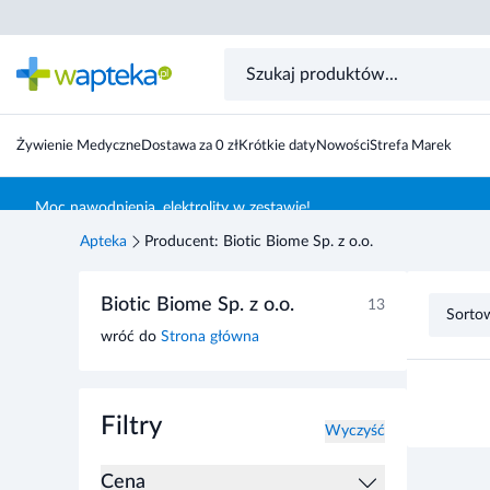
Żywienie Medyczne
Dostawa za 0 zł
Krótkie daty
Nowości
Strefa Marek
Skocz do treści głównej
Moc nawodnienia, elektrolity w zestawie!
Apteka
Producent: Biotic Biome Sp. z o.o.
Przejdź do listy produktów
Biotic Biome Sp. z o.o.
13
Sorto
wróć do
Strona główna
Filtry
Wyczyść
Cena