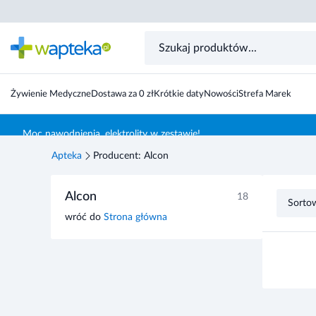
Żywienie Medyczne
Dostawa za 0 zł
Krótkie daty
Nowości
Strefa Marek
Skocz do treści głównej
Moc nawodnienia, elektrolity w zestawie!
Apteka
Producent: Alcon
Przejdź do listy produktów
Alcon
18
Sorto
wróć do
Strona główna