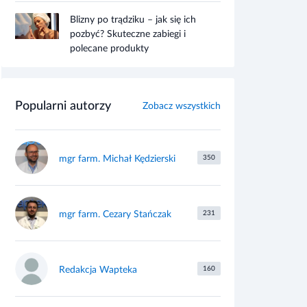
Blizny po trądziku – jak się ich
pozbyć? Skuteczne zabiegi i
polecane produkty
Popularni autorzy
Zobacz wszystkich
mgr farm. Michał Kędzierski
350
mgr farm. Cezary Stańczak
231
Redakcja Wapteka
160