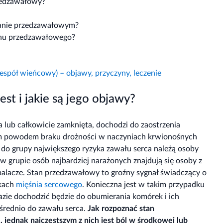
rzedzawałowy?
tanie przedzawałowym?
anu przedzawałowego?
spół wieńcowy) – objawy, przyczyny, leczenie
st i jakie są jego objawy?
 lub całkowicie zamknięta, dochodzi do zaostrzenia
ym powodem braku drożności w naczyniach krwionośnych
eż do grupy największego ryzyka zawału serca należą osoby
w grupie osób najbardziej narażonych znajdują się osoby z
 palacze. Stan przedzawałowy to groźny sygnał świadczący o
rkach
mięśnia sercowego
. Konieczna jest w takim przypadku
azie dochodzić będzie do obumierania komórek i ich
ośrednio do zawału serca.
Jak rozpoznać stan
jednak najczęstszym z nich jest ból w środkowej lub