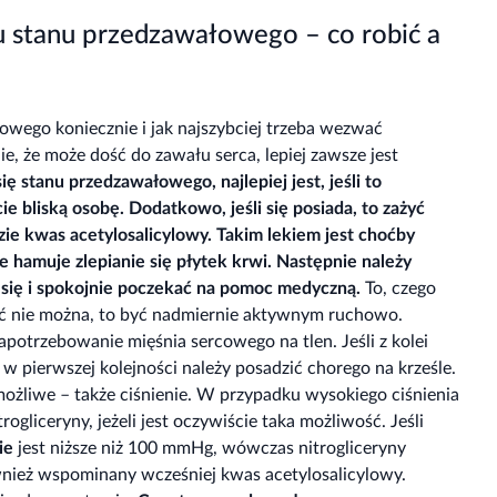
 stanu przedzawałowego – co robić a
wego koniecznie i jak najszybciej trzeba wezwać
e, że może dość do zawału serca, lepiej zawsze jest
ę stanu przedzawałowego, najlepiej jest, jeśli to
e bliską osobę. Dodatkowo, jeśli się posiada, to zażyć
ie kwas acetylosalicylowy. Takim lekiem jest choćby
e hamuje zlepianie się płytek krwi. Następnie należy
yć się i spokojnie poczekać na pomoc medyczną.
To, czego
ć nie można, to być nadmiernie aktywnym ruchowo.
apotrzebowanie mięśnia sercowego na tlen. Jeśli z kolei
w pierwszej kolejności należy posadzić chorego na krześle.
 możliwe – także ciśnienie. W przypadku wysokiego ciśnienia
gliceryny, jeżeli jest oczywiście taka możliwość. Jeśli
ie
jest niższe niż 100 mmHg, wówczas nitrogliceryny
nież wspominany wcześniej kwas acetylosalicylowy.