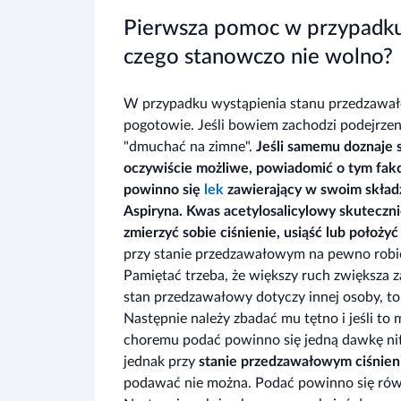
Pierwsza pomoc w przypadku
czego stanowczo nie wolno?
W przypadku wystąpienia stanu przedzawało
pogotowie. Jeśli bowiem zachodzi podejrzeni
"dmuchać na zimne".
Jeśli samemu doznaje si
oczywiście możliwe, powiadomić o tym fakci
powinno się
lek
zawierający w swoim składz
Aspiryna. Kwas acetylosalicylowy skuteczni
zmierzyć sobie ciśnienie, usiąść lub położ
przy stanie przedzawałowym na pewno robi
Pamiętać trzeba, że większy ruch zwiększa z
stan przedzawałowy dotyczy innej osoby, to 
Następnie należy zbadać mu tętno i jeśli to
choremu podać powinno się jedną dawkę nitro
jednak przy
stanie przedzawałowym
ciśnien
podawać nie można. Podać powinno się rów