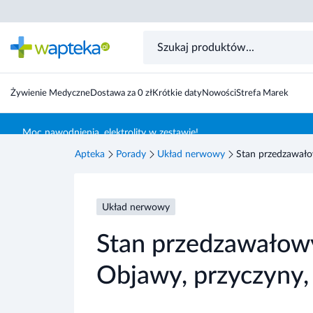
Żywienie Medyczne
Dostawa za 0 zł
Krótkie daty
Nowości
Strefa Marek
Skocz do treści głównej
Moc nawodnienia, elektrolity w zestawie!
Apteka
Porady
Układ nerwowy
Stan przedzawało
Układ nerwowy
Stan przedzawałowy
Objawy, przyczyny,