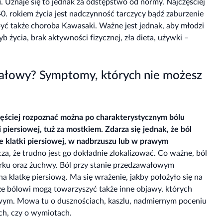
u
. Uznaje się to jednak za odstępstwo od normy. Najczęściej
. rokiem życia jest nadczynność tarczycy bądź zaburzenie
być także choroba Kawasaki. Ważne jest jednak, aby młodzi
yb życia, brak aktywności fizycznej, zła dieta, używki –
wałowy? Symptomy, których nie możesz
ęściej rozpoznać można po charakterystycznym bólu
iersiowej, tuż za mostkiem. Zdarza się jednak, że ból
e klatki piersiowej, w nadbrzuszu lub w prawym
cza, że trudno jest go dokładnie zlokalizować. Co ważne, ból
barku oraz żuchwy. Ból przy stanie przedzawałowym
a klatkę piersiową. Ma się wrażenie, jakby położyło się na
, że bólowi mogą towarzyszyć także inne objawy, których
owym. Mowa tu o dusznościach, kaszlu, nadmiernym poceniu
ch, czy o wymiotach.