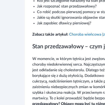
Kto jest szczególnie narażony na stan p
Jak rozpoznać stan przedzawałowy?
Co robić podczas pierwszej pomocy w s
Jakie są skutki ignorowania objawów st
Jak zapobiec dławicy piersiowej?
Zobacz także artykuł:
Choroba wieńcowa (ze
Stan przedzawałowy – czym je
W momencie, w którym tętnica jest zwężona
choroby niedokrwiennej serca. Najczęstsz
jest odkładanie się cholesterolu. Dlatego t
borykające się z dużą otyłością. Dodatkowo 
cukrzycą, nadciśnieniem tętniczym, a także
zaistnieniu niebezpiecznych zmian w komó
szybka i skuteczna reakcja. W przeciwnym r
martwicy. To z kolei prowadzić będzie bezp
przedzawałowy? Objawy mogą być tu różne, 