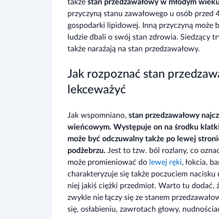
także
stan przedzawałowy w młodym wiek
przyczyną stanu zawałowego u osób przed 40
gospodarki lipidowej. Inną przyczyną może 
ludzie dbali o swój stan zdrowia. Siedzący tr
także narażają na stan przedzawałowy.
Jak rozpoznać stan przedza
lekceważyć
Jak wspomniano,
stan przedzawałowy najcz
wieńcowym. Występuje on na środku klatki p
może być odczuwalny także po lewej stroni
podżebrzu.
Jest to tzw. ból rozlany, co ozna
może promieniować do
lewej ręki
, łokcia, 
charakteryzuje się także poczuciem nacisku n
niej jakiś ciężki przedmiot. Warto tu dodać
zwykle nie łączy się ze stanem przedzawał
się, osłabieniu, zawrotach głowy, nudnościa