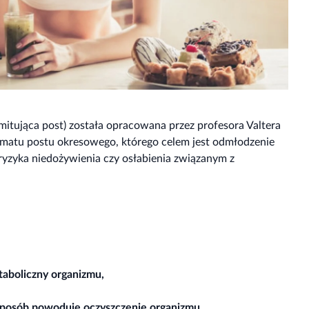
mitująca post) została opracowana przez profesora Valtera
matu postu okresowego, którego celem jest odmłodzenie
ryzyka niedożywienia czy osłabienia związanym z
aboliczny organizmu,
i sposób powoduje oczyszczenie organizmu,