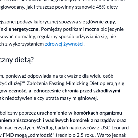
glowodany, jak i tłuszcze powinny stanowić 45% diety.
ejszonej podaży kalorycznej spożywa się głównie
zupy,
inki energetyczne
. Pomiędzy posiłkami można pić jedynie
sować normalny, regularny sposób odżywiania się, nie
ch z wykorzystaniem
zdrowej żywności
.
zny dietą?
m, ponieważ odpowiada na tak ważne dla wielu osób
żyć dłużej?". Założenia Fasting Mimicking Diet opierają się
owieczność, a jednocześnie chronią przed szkodliwymi
 jak niedożywienie czy utrata masy mięśniowej.
boliczny poprzez
uruchomienie w komórkach organizmu
waniem zniszczonych i wadliwych komórek z narządów oraz
ek macierzystych. Według badań naukowców z USC Leonard
ety FMD mogą „odmłodzić” średnio o 2,5 roku. Warto jednak