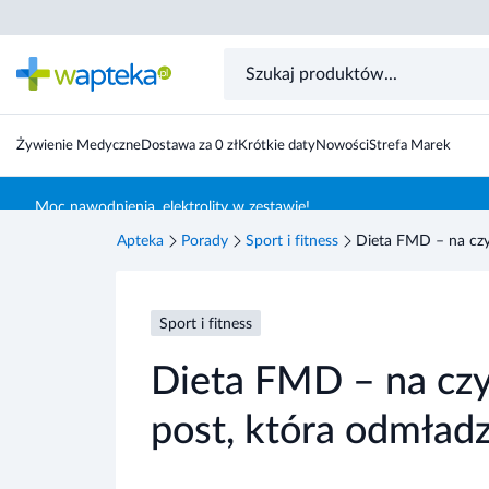
Żywienie Medyczne
Dostawa za 0 zł
Krótkie daty
Nowości
Strefa Marek
Skocz do treści głównej
Moc nawodnienia, elektrolity w zestawie!
Apteka
Porady
Sport i fitness
Dieta FMD – na czy
Sport i fitness
Dieta FMD – na czy
post, która odmład