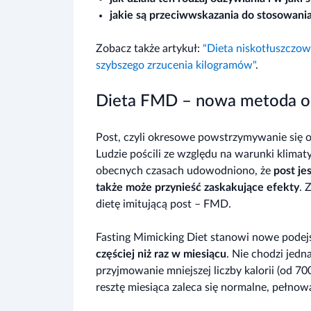
jakie są przeciwwskazania do stosowania
Zobacz także artykuł:
"Dieta niskotłuszczow
szybszego zrzucenia kilogramów"
.
Dieta FMD – nowa metoda od
Post, czyli okresowe powstrzymywanie się o
Ludzie pościli ze względu na warunki klimaty
obecnych czasach udowodniono, że
post je
także może przynieść zaskakujące efekty
. 
dietę imitującą post – FMD.
Fasting Mimicking Diet stanowi nowe podej
częściej niż raz w miesiącu
. Nie chodzi jedn
przyjmowanie mniejszej liczby kalorii (od 70
resztę miesiąca zaleca się normalne, pełno