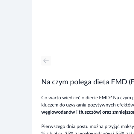
Na czym polega dieta FMD (F
Co warto wiedzieć o diecie FMD? Na czym p
kluczem do uzyskania pozytywnych efektów
węglowodanów i tłuszczów) oraz zmniejszo
Pierwszego dnia postu można przyjąć maksyma
% z białka, 35% z węglowodanów i 55% z tł