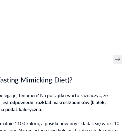
asting Mimicking Diet)?
olega jej fenomen? Na początku warto zaznaczyć, że
 jest
odpowiedni rozkład makroskładników (białek,
na podaż kaloryczna
.
lnie 1100 kalorii, a posiłki powinny składać się w ok. 10
uszczów. Natomiast w ciągu kolejnych czterech dni można