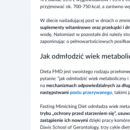
przyjmować ok. 700-750 kcal, a zarówno wę
W diecie naśladującej post w dniach o zmni
suplementy witaminowe oraz przekąski i dr
wodę. Natomiast w pozostałe dni należy sto
zapominając o pełnowartościowych posiłka
Jak odmłodzić wiek metabolic
Dieta FMD jest swoistego rodzaju przełome
pytanie: "jak odmłodzić wiek metaboliczny i 
na
mechanizmach odpowiedzialnych za dług
następstwami
postu przerywanego
, takimi
Fasting Mimicking Diet odmładza wiek meta
trybu „ochrony przed starzeniem się”, usu
zastąpienie ich nowymi
dzięki pracy komór
Davis School of Gerontology, trzy cykle di